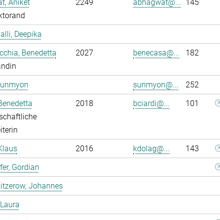
, Aniket
2249
abhagwat@...
145
ktorand
alli, Deepika
chia, Benedetta
2027
benecasa@...
182
andin
Sunmyon
sunmyon@...
252
 Benedetta
2018
bciardi@...
101
chaftliche
iterin
Klaus
2016
kdolag@...
143
er, Gordian
itzerow, Johannes
 Laura