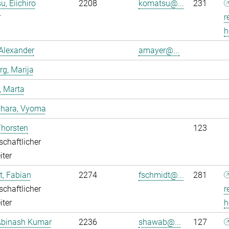
, Eiichiro
2208
komatsu@...
231
r
r
h
Alexander
amayer@...
g, Marija
, Marta
dhara, Vyoma
Thorsten
123
chaftlicher
iter
, Fabian
2274
fschmidt@...
281
chaftlicher
r
iter
h
Abinash Kumar
2236
shawab@...
127