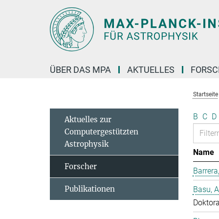
Hauptinhalt
ÜBER DAS MPA
AKTUELLES
FORS
Startseite
B
C
D
Aktuelles zur
Computergestützten
Astrophysik
Name
Forscher
Barrera
Publikationen
Basu, 
Doktor