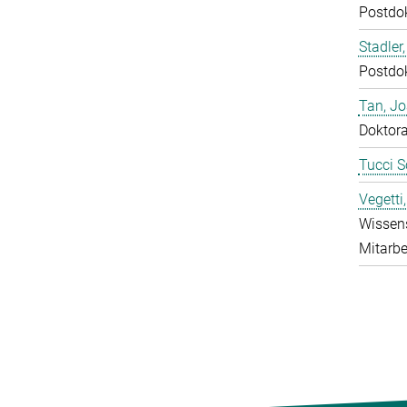
Postdo
Stadler,
Postdo
Tan, J
Doktor
Tucci S
Vegetti
Wissens
Mitarbe