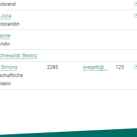
ktorand
 Julia
ktorandin
oanne
andin
chiewaldt, Beatriz
, Simona
2285
svegetti@...
125
chaftliche
iterin