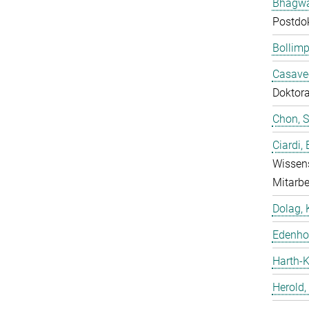
Bhagwat
Postdo
Bollimp
Casavec
Doktor
Chon, 
Ciardi,
Wissens
Mitarbe
Dolag, 
Edenhof
Harth-K
Herold,