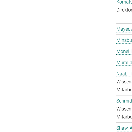
Komatsu
Direkto
Mayer, 
Minzbur
Monelli
Murali
Naab, 
Wissens
Mitarbe
Schmidt
Wissens
Mitarbe
Shaw, 