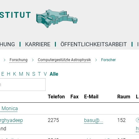
CHUNG
KARRIERE
ÖFFENTLICHKEITSARBEIT
Forschung
Computergestützte Astrophysik
Forscher
E
H
K
M
N
S
T
V
Alle
Telefon
Fax
E-Mail
Raum
L
, Monica
Arghyadeep
2275
basu@...
152
and
h