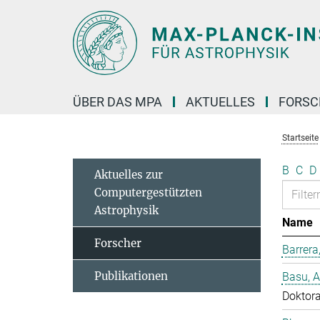
Hauptinhalt
ÜBER DAS MPA
AKTUELLES
FORS
Startseite
B
C
D
Aktuelles zur
Computergestützten
Astrophysik
Name
Forscher
Barrera
Publikationen
Basu, 
Doktor