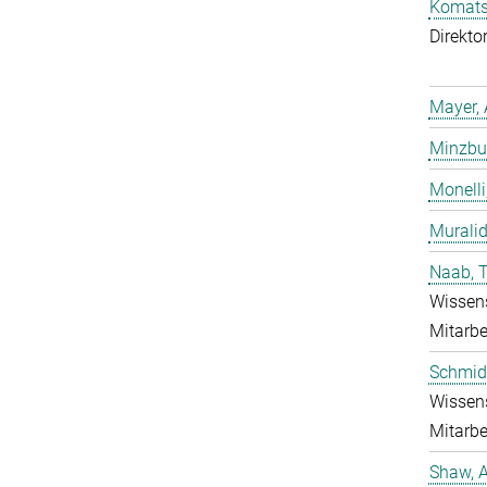
Komatsu
Direkto
Mayer, 
Minzbur
Monelli
Murali
Naab, 
Wissens
Mitarbe
Schmidt
Wissens
Mitarbe
Shaw, 