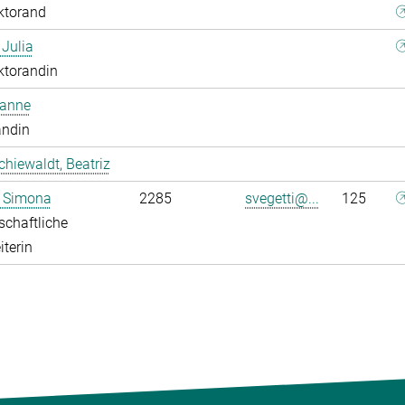
ktorand
 Julia
ktorandin
oanne
andin
chiewaldt, Beatriz
, Simona
2285
svegetti@...
125
chaftliche
iterin