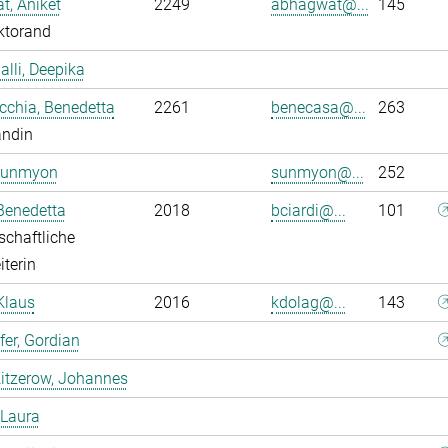
, Aniket
2249
abhagwat@...
145
ktorand
alli, Deepika
chia, Benedetta
2261
benecasa@...
263
andin
Sunmyon
sunmyon@...
252
 Benedetta
2018
bciardi@...
101
chaftliche
iterin
Klaus
2016
kdolag@...
143
er, Gordian
itzerow, Johannes
 Laura