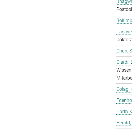
Bhagwat
Postdo
Bollimp
Casavec
Doktor
Chon, 
Ciardi,
Wissens
Mitarbe
Dolag, 
Edenhof
Harth-K
Herold,