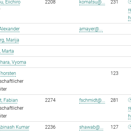
, Eiichiro
2208
komatsu@...
231
r
r
h
Alexander
amayer@...
g, Marija
, Marta
dhara, Vyoma
Thorsten
123
chaftlicher
iter
, Fabian
2274
fschmidt@...
281
chaftlicher
r
iter
h
Abinash Kumar
2236
shawab@...
127