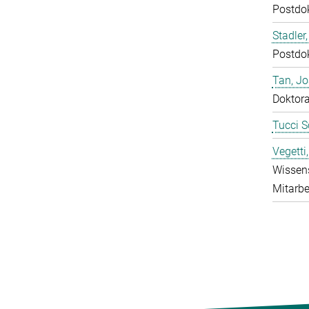
Postdo
Stadler,
Postdo
Tan, J
Doktor
Tucci S
Vegetti
Wissens
Mitarbe