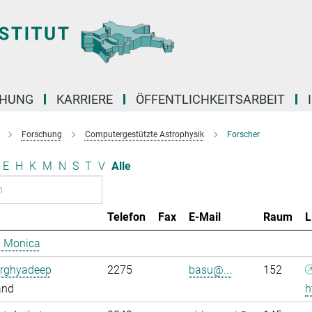
CHUNG
KARRIERE
ÖFFENTLICHKEITSARBEIT
Forschung
Computergestützte Astrophysik
Forscher
E
H
K
M
N
S
T
V
Alle
Telefon
Fax
E-Mail
Raum
L
, Monica
Arghyadeep
2275
basu@...
152
and
h