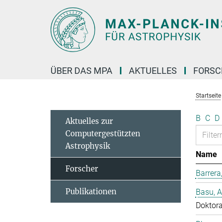
Hauptinhalt
ÜBER DAS MPA
AKTUELLES
FORS
Startseite
B
C
D
Aktuelles zur
Computergestützten
Astrophysik
Name
Forscher
Barrera
Publikationen
Basu, 
Doktor