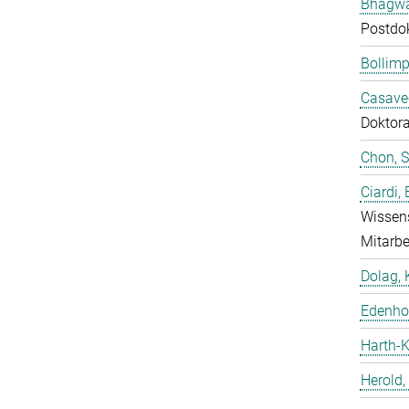
Bhagwat
Postdo
Bollimp
Casavec
Doktor
Chon, 
Ciardi,
Wissens
Mitarbe
Dolag, 
Edenhof
Harth-K
Herold,