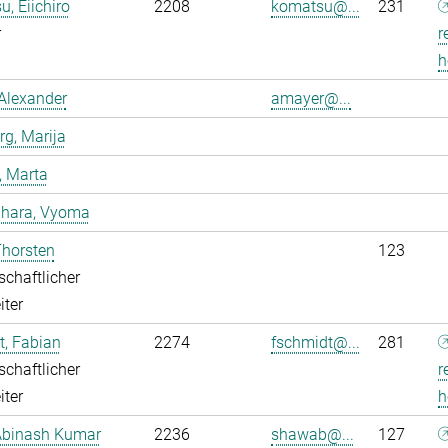
, Eiichiro
2208
komatsu@...
231
r
r
h
Alexander
amayer@...
g, Marija
, Marta
dhara, Vyoma
Thorsten
123
chaftlicher
iter
, Fabian
2274
fschmidt@...
281
chaftlicher
r
iter
h
Abinash Kumar
2236
shawab@...
127