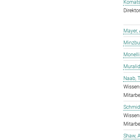
Komatsu
Direkto
Mayer, 
Minzbur
Monelli
Murali
Naab, 
Wissens
Mitarbe
Schmidt
Wissens
Mitarbe
Shaw, 