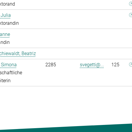
ktorand
 Julia
ktorandin
oanne
andin
chiewaldt, Beatriz
, Simona
2285
svegetti@...
125
chaftliche
iterin