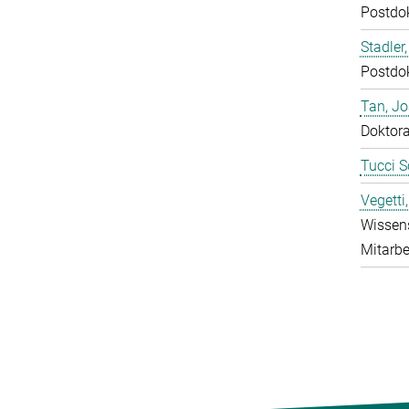
Postdo
Stadler,
Postdo
Tan, J
Doktor
Tucci S
Vegetti
Wissens
Mitarbe