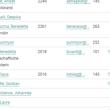
, Aniket
2249
abhagwat@...
145
ktorand
alli, Deepika
chia, Benedetta
2261
benecasa@...
263
andin
Sunmyon
sunmyon@...
252
 Benedetta
2018
bciardi@...
101
chaftliche
iterin
Klaus
2016
kdolag@...
143
er, Gordian
itzerow, Johannes
 Laura