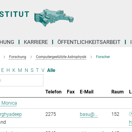
CHUNG
KARRIERE
ÖFFENTLICHKEITSARBEIT
Forschung
Computergestützte Astrophysik
Forscher
E
H
K
M
N
S
T
V
Alle
Telefon
Fax
E-Mail
Raum
L
, Monica
Arghyadeep
2275
basu@...
152
and
h