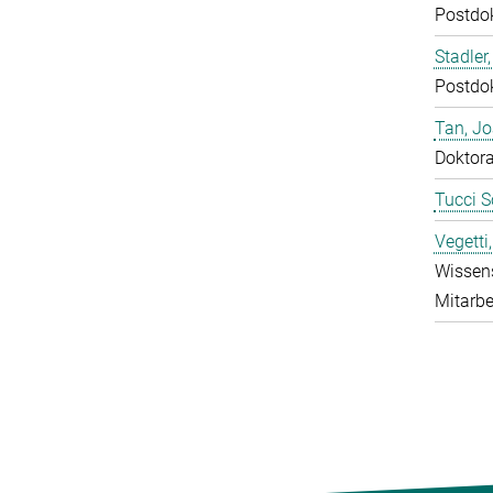
Postdo
Stadler,
Postdo
Tan, J
Doktor
Tucci S
Vegetti
Wissens
Mitarbe