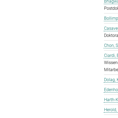
Bhagwat
Postdo
Bollimp
Casavec
Doktor
Chon, 
Ciardi,
Wissens
Mitarbe
Dolag, 
Edenhof
Harth-K
Herold,