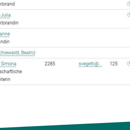
ktorand
 Julia
ktorandin
oanne
andin
chiewaldt, Beatriz
, Simona
2285
svegetti@...
125
chaftliche
iterin