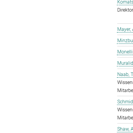
Komatsu
Direkto
Mayer, 
Minzbur
Monelli
Murali
Naab, 
Wissens
Mitarbe
Schmidt
Wissens
Mitarbe
Shaw, 