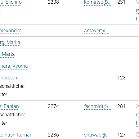
, Eiichiro
2208
komatsu@...
231
r
r
h
Alexander
amayer@...
g, Marija
, Marta
dhara, Vyoma
Thorsten
123
chaftlicher
iter
, Fabian
2274
fschmidt@...
281
chaftlicher
r
iter
h
Abinash Kumar
2236
shawab@...
127