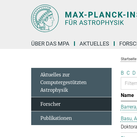
Hauptinhalt
ÜBER DAS MPA
AKTUELLES
FORS
Startseite
B
C
D
Aktuelles zur
Computergestützten
Astrophysik
Name
Forscher
Barrera
Publikationen
Basu, 
Doktor