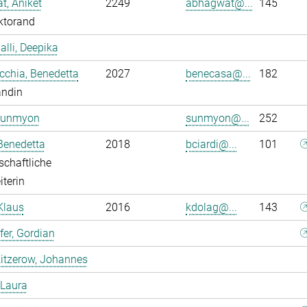
, Aniket
2249
abhagwat@...
145
ktorand
alli, Deepika
chia, Benedetta
2027
benecasa@...
182
andin
Sunmyon
sunmyon@...
252
 Benedetta
2018
bciardi@...
101
chaftliche
iterin
Klaus
2016
kdolag@...
143
er, Gordian
itzerow, Johannes
 Laura