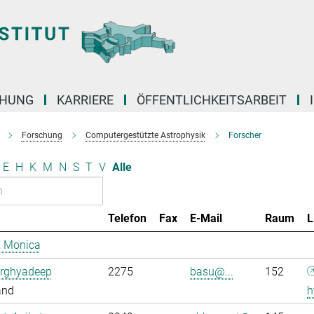
CHUNG
KARRIERE
ÖFFENTLICHKEITSARBEIT
Forschung
Computergestützte Astrophysik
Forscher
E
H
K
M
N
S
T
V
Alle
Telefon
Fax
E-Mail
Raum
L
, Monica
Arghyadeep
2275
basu@...
152
and
h