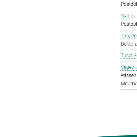
Postdo
Stadler,
Postdo
Tan, J
Doktor
Tucci S
Vegetti
Wissens
Mitarbe