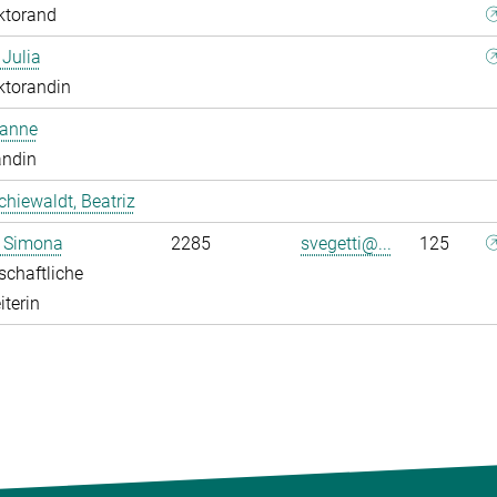
ktorand
 Julia
ktorandin
oanne
andin
chiewaldt, Beatriz
, Simona
2285
svegetti@...
125
chaftliche
iterin