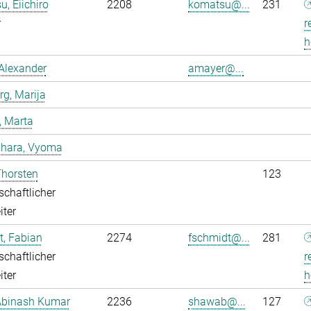
, Eiichiro
2208
komatsu@...
231
r
r
h
Alexander
amayer@...
g, Marija
, Marta
dhara, Vyoma
Thorsten
123
chaftlicher
iter
, Fabian
2274
fschmidt@...
281
chaftlicher
r
iter
h
Abinash Kumar
2236
shawab@...
127