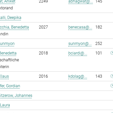
, Aniket
2249
abhagwat@...
145
ktorand
alli, Deepika
chia, Benedetta
2027
benecasa@...
182
andin
Sunmyon
sunmyon@...
252
 Benedetta
2018
bciardi@...
101
chaftliche
iterin
Klaus
2016
kdolag@...
143
er, Gordian
itzerow, Johannes
 Laura