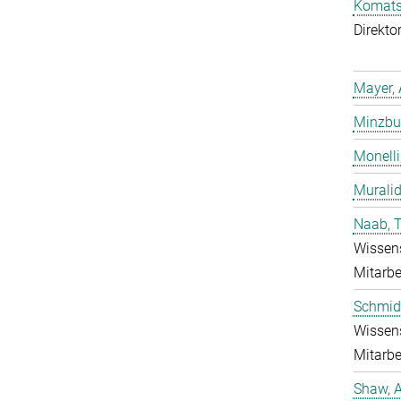
Komatsu
Direkto
Mayer, 
Minzbur
Monelli
Murali
Naab, 
Wissens
Mitarbe
Schmidt
Wissens
Mitarbe
Shaw, 