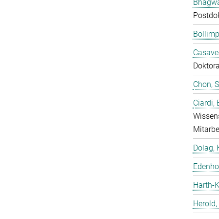
Bhagwat
Postdo
Bollimp
Casavec
Doktor
Chon, 
Ciardi,
Wissens
Mitarbe
Dolag, 
Edenhof
Harth-K
Herold,