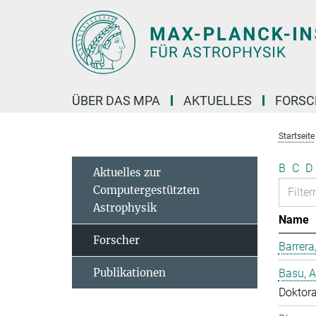
Hauptinhalt
ÜBER DAS MPA
AKTUELLES
FORS
Startseite
B
C
D
Aktuelles zur
Computergestützten
Astrophysik
Name
Forscher
Barrera
Publikationen
Basu, 
Doktor