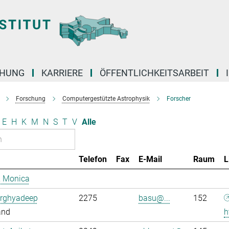
CHUNG
KARRIERE
ÖFFENTLICHKEITSARBEIT
Forschung
Computergestützte Astrophysik
Forscher
E
H
K
M
N
S
T
V
Alle
Telefon
Fax
E-Mail
Raum
L
, Monica
Arghyadeep
2275
basu@...
152
and
h