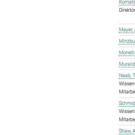
Komatsu
Direkto
Mayer, 
Minzbur
Monelli
Murali
Naab, 
Wissens
Mitarbe
Schmidt
Wissens
Mitarbe
Shaw, 