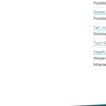
Postdo
Stadler,
Postdo
Tan, J
Doktor
Tucci S
Vegetti
Wissens
Mitarbe