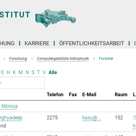
CHUNG
KARRIERE
ÖFFENTLICHKEITSARBEIT
Forschung
Computergestützte Astrophysik
Forscher
E
H
K
M
N
S
T
V
Alle
Telefon
Fax
E-Mail
Raum
L
, Monica
Arghyadeep
2275
basu@...
152
and
h