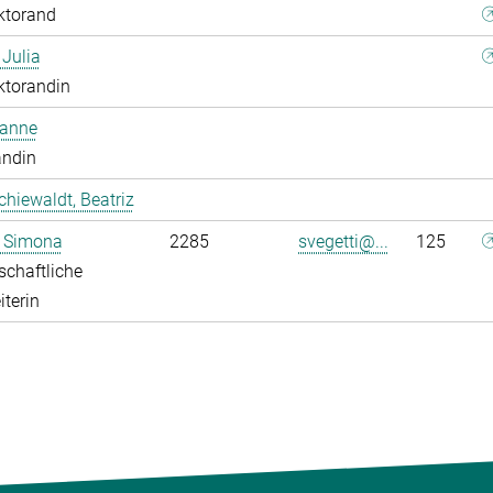
ktorand
 Julia
ktorandin
oanne
andin
chiewaldt, Beatriz
, Simona
2285
svegetti@...
125
chaftliche
iterin