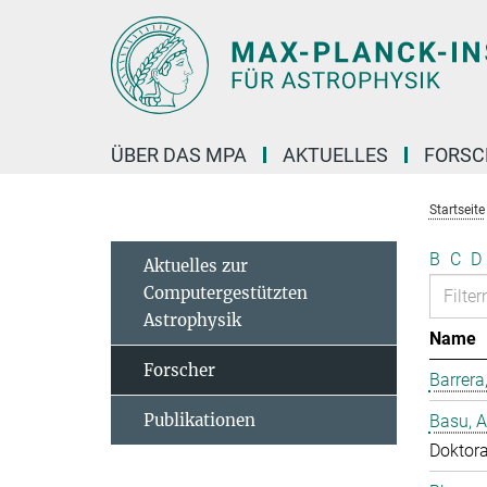
Hauptinhalt
ÜBER DAS MPA
AKTUELLES
FORS
Startseite
B
C
D
Aktuelles zur
Computergestützten
Astrophysik
Name
Forscher
Barrera
Publikationen
Basu, 
Doktor