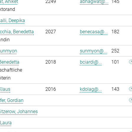
, Aniket
2249
abhagwat@...
145
ktorand
alli, Deepika
chia, Benedetta
2027
benecasa@...
182
andin
Sunmyon
sunmyon@...
252
 Benedetta
2018
bciardi@...
101
chaftliche
iterin
Klaus
2016
kdolag@...
143
er, Gordian
itzerow, Johannes
 Laura