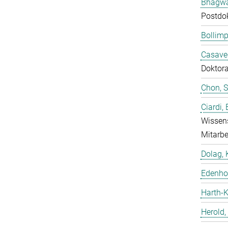
Bhagwat
Postdo
Bollimp
Casavec
Doktor
Chon, 
Ciardi,
Wissens
Mitarbe
Dolag, 
Edenhof
Harth-K
Herold,