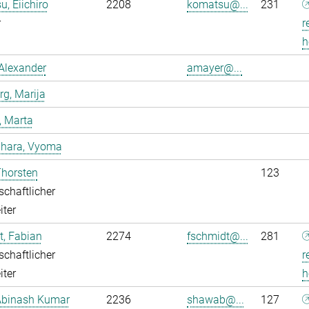
, Eiichiro
2208
komatsu@...
231
r
r
h
Alexander
amayer@...
g, Marija
, Marta
dhara, Vyoma
Thorsten
123
chaftlicher
iter
, Fabian
2274
fschmidt@...
281
chaftlicher
r
iter
h
Abinash Kumar
2236
shawab@...
127