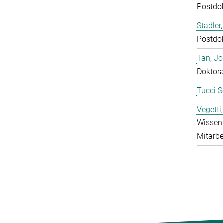
Postdo
Stadler,
Postdo
Tan, J
Doktor
Tucci S
Vegetti
Wissens
Mitarbe