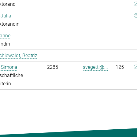
ktorand
 Julia
ktorandin
oanne
andin
chiewaldt, Beatriz
, Simona
2285
svegetti@...
125
chaftliche
iterin