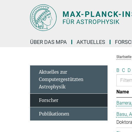
Hauptinhalt
ÜBER DAS MPA
AKTUELLES
FORS
Startseite
B
C
D
Aktuelles zur
Computergestützten
Astrophysik
Name
Forscher
Barrera
Publikationen
Basu, 
Doktor