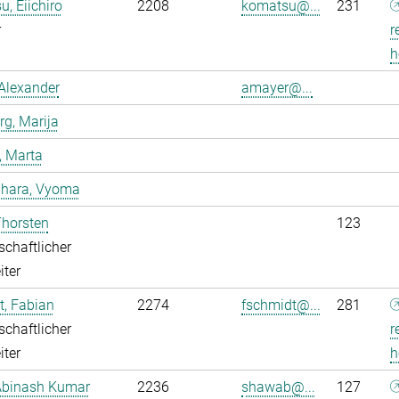
, Eiichiro
2208
komatsu@...
231
r
r
h
Alexander
amayer@...
g, Marija
, Marta
dhara, Vyoma
Thorsten
123
chaftlicher
iter
, Fabian
2274
fschmidt@...
281
chaftlicher
r
iter
h
Abinash Kumar
2236
shawab@...
127