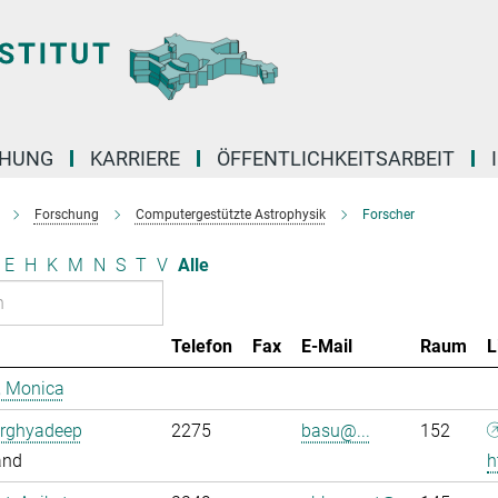
CHUNG
KARRIERE
ÖFFENTLICHKEITSARBEIT
Forschung
Computergestützte Astrophysik
Forscher
E
H
K
M
N
S
T
V
Alle
Telefon
Fax
E-Mail
Raum
L
, Monica
Arghyadeep
2275
basu@...
152
and
h