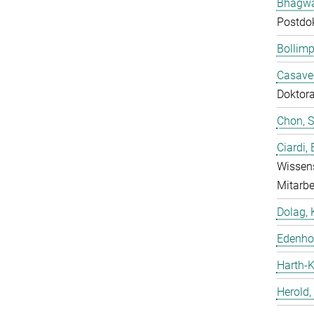
Bhagwat
Postdo
Bollimp
Casavec
Doktor
Chon, 
Ciardi,
Wissens
Mitarbe
Dolag, 
Edenhof
Harth-K
Herold,