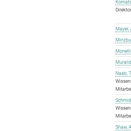
Komatsu
Direkto
Mayer, 
Minzbur
Monelli
Murali
Naab, 
Wissens
Mitarbe
Schmidt
Wissens
Mitarbe
Shaw, 