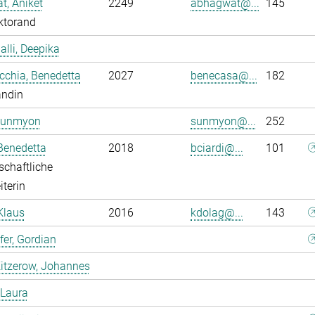
, Aniket
2249
abhagwat@...
145
ktorand
alli, Deepika
chia, Benedetta
2027
benecasa@...
182
andin
Sunmyon
sunmyon@...
252
 Benedetta
2018
bciardi@...
101
chaftliche
iterin
Klaus
2016
kdolag@...
143
er, Gordian
itzerow, Johannes
 Laura