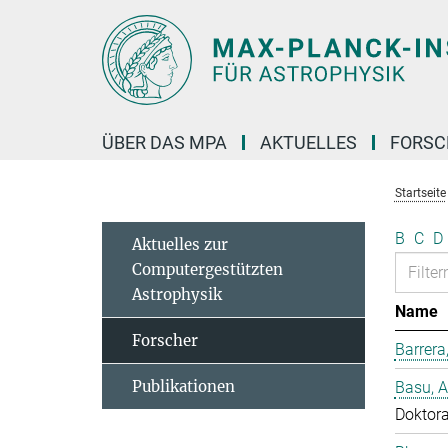
Hauptinhalt
ÜBER DAS MPA
AKTUELLES
FORS
Startseite
B
C
D
Aktuelles zur
Computergestützten
Astrophysik
Name
Forscher
Barrera
Publikationen
Basu, 
Doktor