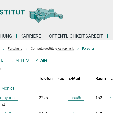
CHUNG
KARRIERE
ÖFFENTLICHKEITSARBEIT
Forschung
Computergestützte Astrophysik
Forscher
E
H
K
M
N
S
T
V
Alle
Telefon
Fax
E-Mail
Raum
L
, Monica
Arghyadeep
2275
basu@...
152
and
h