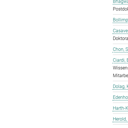
Bhagwat
Postdo
Bollimp
Casavec
Doktor
Chon, 
Ciardi,
Wissens
Mitarbe
Dolag, 
Edenhof
Harth-K
Herold,