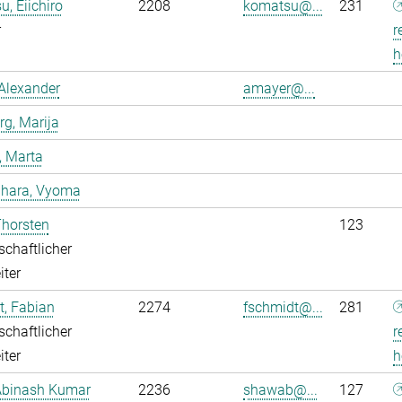
, Eiichiro
2208
komatsu@...
231
r
r
h
Alexander
amayer@...
g, Marija
, Marta
dhara, Vyoma
Thorsten
123
chaftlicher
iter
, Fabian
2274
fschmidt@...
281
chaftlicher
r
iter
h
Abinash Kumar
2236
shawab@...
127