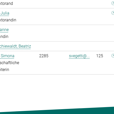
ktorand
 Julia
ktorandin
oanne
andin
chiewaldt, Beatriz
, Simona
2285
svegetti@...
125
chaftliche
iterin