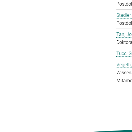
Postdo
Stadler,
Postdo
Tan, J
Doktor
Tucci S
Vegetti
Wissens
Mitarbe