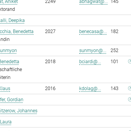
, Aniket
2249
abhagwat@...
145
ktorand
alli, Deepika
chia, Benedetta
2027
benecasa@...
182
andin
Sunmyon
sunmyon@...
252
 Benedetta
2018
bciardi@...
101
chaftliche
iterin
Klaus
2016
kdolag@...
143
er, Gordian
itzerow, Johannes
 Laura