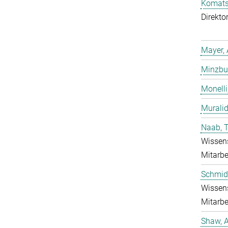
Komatsu
Direkto
Mayer, 
Minzbur
Monelli
Murali
Naab, 
Wissens
Mitarbe
Schmidt
Wissens
Mitarbe
Shaw, 