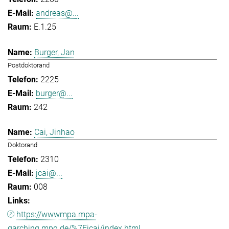
andreas@...
E.1.25
Burger, Jan
Postdoktorand
2225
burger@...
242
Cai, Jinhao
Doktorand
2310
jcai@...
008
https://wwwmpa.mpa-
garching.mpg.de/%7Eicai/index.html