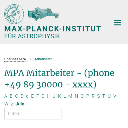
Hauptinhalt
Über das MPA
Mitarbeiter
MPA Mitarbeiter - (phone
+49 89 30000 - xxxx)
A
B
C
D
d
E
F
G
H
J
K
L
M
N
O
P
R
S
T
U
V
W
Z
Alle