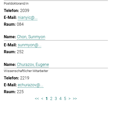
Postdoktorand/in
2039
nianyic@...
084
Chon, Sunmyon
sunmyon@...
252
Churazov, Eugene
Wissenschaftlicher Mitarbeiter
2219
echurazov@...
225
<<
<
1
2
3
4
5
>
>>