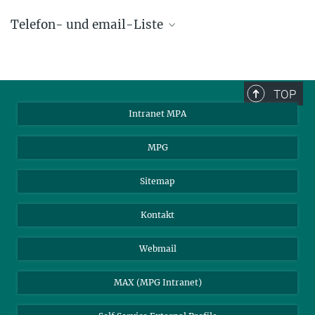
Telefon- und email-Liste
phone +49 89 30000 - xxxx
Max-Planck-Institut für Astrophysik
TOP
Karl-Schwarzschild-Str. 1
Intranet MPA
85748 Garching, Germany
MPA Alumni
MPG
Sitemap
Kontakt
Webmail
MAX (MPG Intranet)