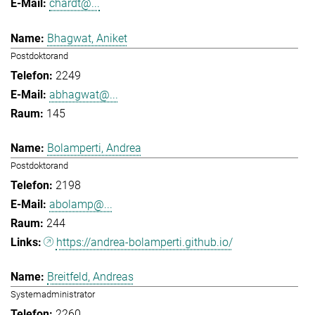
chardt@...
Bhagwat, Aniket
Postdoktorand
2249
abhagwat@...
145
Bolamperti, Andrea
Postdoktorand
2198
abolamp@...
244
https://andrea-bolamperti.github.io/
Breitfeld, Andreas
Systemadministrator
2260