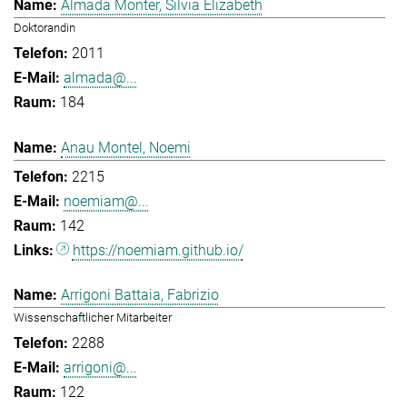
Almada Monter, Silvia Elizabeth
Doktorandin
2011
almada@...
184
Anau Montel, Noemi
2215
noemiam@...
142
https://noemiam.github.io/
Arrigoni Battaia, Fabrizio
Wissenschaftlicher Mitarbeiter
2288
arrigoni@...
122