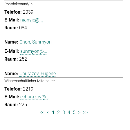
Postdoktorand/in
2039
nianyic@...
084
Chon, Sunmyon
sunmyon@...
252
Churazov, Eugene
Wissenschaftlicher Mitarbeiter
2219
echurazov@...
225
<<
<
1
2
3
4
5
>
>>