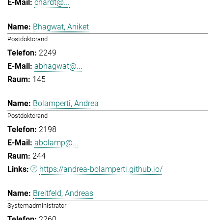
chardt@...
Bhagwat, Aniket
Postdoktorand
2249
abhagwat@...
145
Bolamperti, Andrea
Postdoktorand
2198
abolamp@...
244
https://andrea-bolamperti.github.io/
Breitfeld, Andreas
Systemadministrator
2260