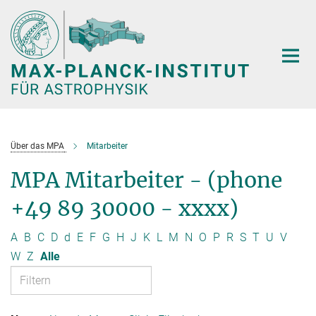
Hauptinhalt
Über das MPA
Mitarbeiter
MPA Mitarbeiter - (phone
+49 89 30000 - xxxx)
A
B
C
D
d
E
F
G
H
J
K
L
M
N
O
P
R
S
T
U
V
W
Z
Alle