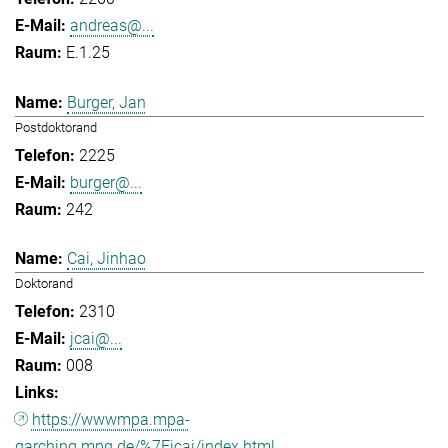
andreas@...
E.1.25
Burger, Jan
Postdoktorand
2225
burger@...
242
Cai, Jinhao
Doktorand
2310
jcai@...
008
https://wwwmpa.mpa-
garching.mpg.de/%7Eicai/index.html