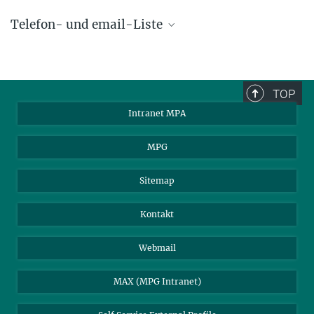
Telefon- und email-Liste
phone +49 89 30000 - xxxx
Max-Planck-Institut für Astrophysik
TOP
Karl-Schwarzschild-Str. 1
Intranet MPA
85748 Garching, Germany
MPA Alumni
MPG
Sitemap
Kontakt
Webmail
MAX (MPG Intranet)