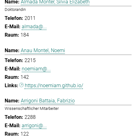
Almada Monter, Silvia Elizabeth
Doktorandin
2011
almada@...
184
Anau Montel, Noemi
2215
noemiam@...
142
https://noemiam.github.io/
Arrigoni Battaia, Fabrizio
Wissenschaftlicher Mitarbeiter
2288
arrigoni@...
122