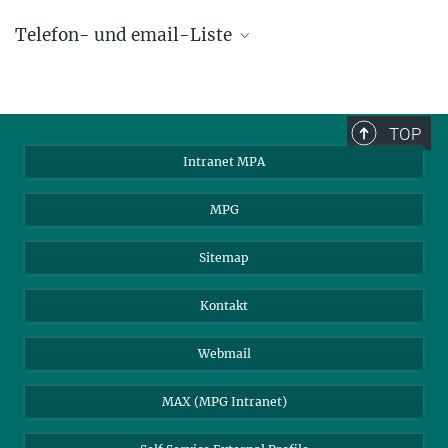
Telefon- und email-Liste
phone +49 89 30000 - xxxx
Max-Planck-Institut für Astrophysik
TOP
Karl-Schwarzschild-Str. 1
Intranet MPA
85748 Garching, Germany
MPA Alumni
MPG
Sitemap
Kontakt
Webmail
MAX (MPG Intranet)