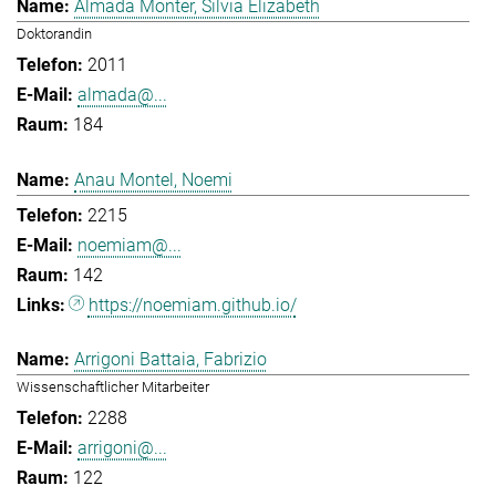
Almada Monter, Silvia Elizabeth
Doktorandin
2011
almada@...
184
Anau Montel, Noemi
2215
noemiam@...
142
https://noemiam.github.io/
Arrigoni Battaia, Fabrizio
Wissenschaftlicher Mitarbeiter
2288
arrigoni@...
122