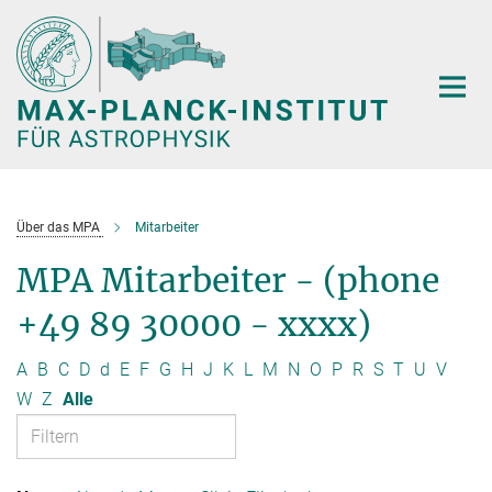
Hauptinhalt
Über das MPA
Mitarbeiter
MPA Mitarbeiter - (phone
+49 89 30000 - xxxx)
A
B
C
D
d
E
F
G
H
J
K
L
M
N
O
P
R
S
T
U
V
W
Z
Alle