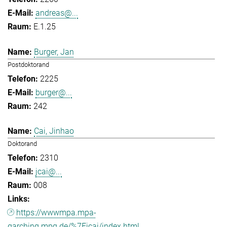
andreas@...
E.1.25
Burger, Jan
Postdoktorand
2225
burger@...
242
Cai, Jinhao
Doktorand
2310
jcai@...
008
https://wwwmpa.mpa-
garching.mpg.de/%7Eicai/index.html