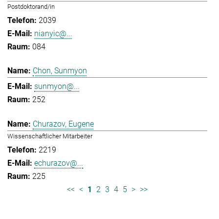
Postdoktorand/in
2039
nianyic@...
084
Chon, Sunmyon
sunmyon@...
252
Churazov, Eugene
Wissenschaftlicher Mitarbeiter
2219
echurazov@...
225
<<
<
1
2
3
4
5
>
>>