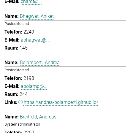
chardt@...
Bhagwat, Aniket
Postdoktorand
2249
abhagwat@...
145
Bolamperti, Andrea
Postdoktorand
2198
abolamp@...
244
https://andrea-bolamperti.github.io/
Breitfeld, Andreas
Systemadministrator
2260