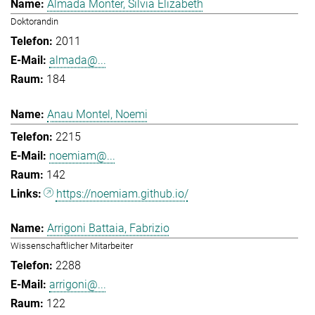
Almada Monter, Silvia Elizabeth
Doktorandin
2011
almada@...
184
Anau Montel, Noemi
2215
noemiam@...
142
https://noemiam.github.io/
Arrigoni Battaia, Fabrizio
Wissenschaftlicher Mitarbeiter
2288
arrigoni@...
122