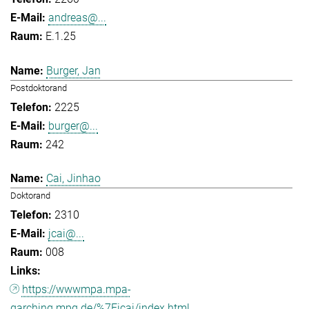
andreas@...
E.1.25
Burger, Jan
Postdoktorand
2225
burger@...
242
Cai, Jinhao
Doktorand
2310
jcai@...
008
https://wwwmpa.mpa-
garching.mpg.de/%7Eicai/index.html