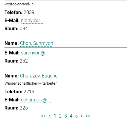
Postdoktorand/in
2039
nianyic@...
084
Chon, Sunmyon
sunmyon@...
252
Churazov, Eugene
Wissenschaftlicher Mitarbeiter
2219
echurazov@...
225
<<
<
1
2
3
4
5
>
>>