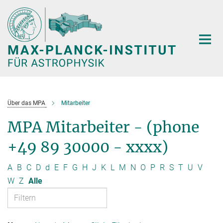
Hauptinhalt
Über das MPA
Mitarbeiter
MPA Mitarbeiter - (phone
+49 89 30000 - xxxx)
A
B
C
D
d
E
F
G
H
J
K
L
M
N
O
P
R
S
T
U
V
W
Z
Alle