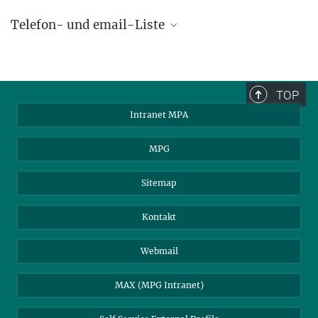
Telefon- und email-Liste
phone +49 89 30000 - xxxx
Max-Planck-Institut für Astrophysik
TOP
Karl-Schwarzschild-Str. 1
Intranet MPA
85748 Garching, Germany
MPA Alumni
MPG
Sitemap
Kontakt
Webmail
MAX (MPG Intranet)