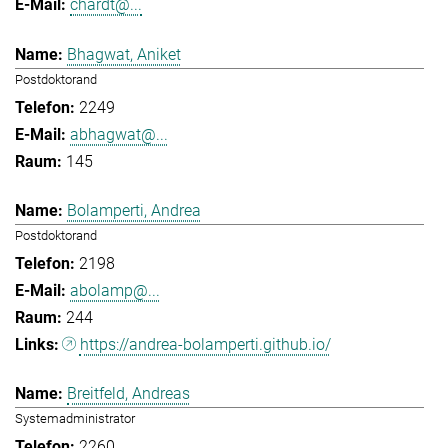
chardt@...
Bhagwat, Aniket
Postdoktorand
2249
abhagwat@...
145
Bolamperti, Andrea
Postdoktorand
2198
abolamp@...
244
https://andrea-bolamperti.github.io/
Breitfeld, Andreas
Systemadministrator
2260