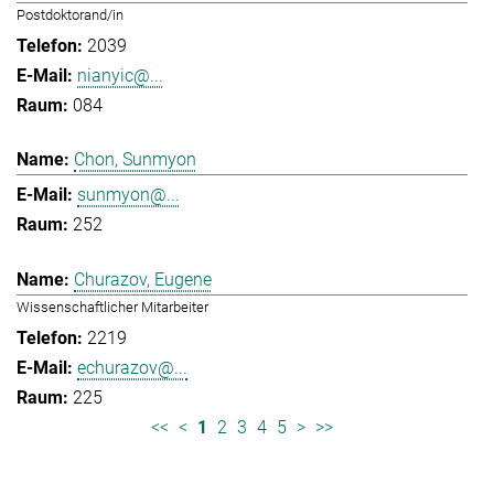
Postdoktorand/in
2039
nianyic@...
084
Chon, Sunmyon
sunmyon@...
252
Churazov, Eugene
Wissenschaftlicher Mitarbeiter
2219
echurazov@...
225
<<
<
1
2
3
4
5
>
>>