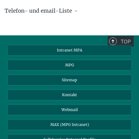
Telefon- und email-Liste
phone +49 89 30000 - xxxx
Max-Planck-Institut für Astrophysik
TOP
Karl-Schwarzschild-Str. 1
Intranet MPA
85748 Garching, Germany
MPA Alumni
MPG
Sitemap
Kontakt
Webmail
MAX (MPG Intranet)