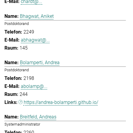
chardt@...
Bhagwat, Aniket
Postdoktorand
2249
abhagwat@...
145
Bolamperti, Andrea
Postdoktorand
2198
abolamp@...
244
https://andrea-bolamperti.github.io/
Breitfeld, Andreas
Systemadministrator
2260