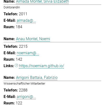
Almada Monter, Silvia Elizabeth
Doktorandin
2011
almada@...
184
Anau Montel, Noemi
2215
noemiam@...
142
https://noemiam.github.io/
Arrigoni Battaia, Fabrizio
Wissenschaftlicher Mitarbeiter
2288
arrigoni@...
122