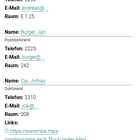
andreas@...
E.1.25
Burger, Jan
Postdoktorand
2225
burger@...
242
Cai, Jinhao
Doktorand
2310
jcai@...
008
https://wwwmpa.mpa-
garching.mpg.de/%7Eicai/index.html