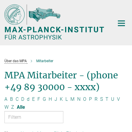
Hauptinhalt
Über das MPA
Mitarbeiter
MPA Mitarbeiter - (phone
+49 89 30000 - xxxx)
A
B
C
D
d
E
F
G
H
J
K
L
M
N
O
P
R
S
T
U
V
W
Z
Alle