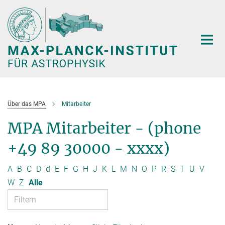
Hauptinhalt
Über das MPA
Mitarbeiter
MPA Mitarbeiter - (phone
+49 89 30000 - xxxx)
A
B
C
D
d
E
F
G
H
J
K
L
M
N
O
P
R
S
T
U
V
W
Z
Alle