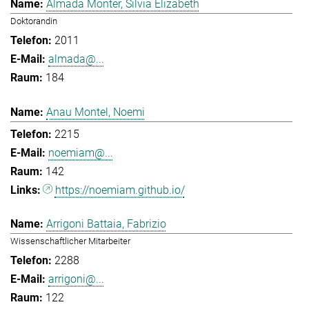
Almada Monter, Silvia Elizabeth
Doktorandin
2011
almada@...
184
Anau Montel, Noemi
2215
noemiam@...
142
https://noemiam.github.io/
Arrigoni Battaia, Fabrizio
Wissenschaftlicher Mitarbeiter
2288
arrigoni@...
122