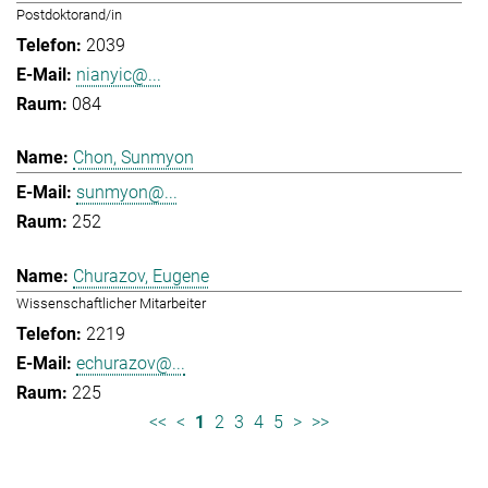
Postdoktorand/in
2039
nianyic@...
084
Chon, Sunmyon
sunmyon@...
252
Churazov, Eugene
Wissenschaftlicher Mitarbeiter
2219
echurazov@...
225
<<
<
1
2
3
4
5
>
>>