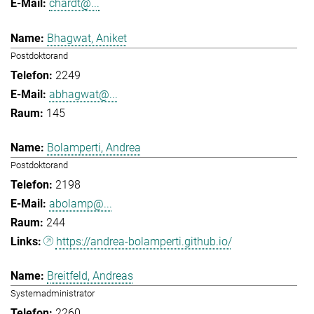
chardt@...
Bhagwat, Aniket
Postdoktorand
2249
abhagwat@...
145
Bolamperti, Andrea
Postdoktorand
2198
abolamp@...
244
https://andrea-bolamperti.github.io/
Breitfeld, Andreas
Systemadministrator
2260