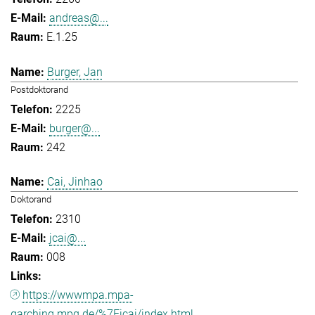
andreas@...
E.1.25
Burger, Jan
Postdoktorand
2225
burger@...
242
Cai, Jinhao
Doktorand
2310
jcai@...
008
https://wwwmpa.mpa-
garching.mpg.de/%7Eicai/index.html