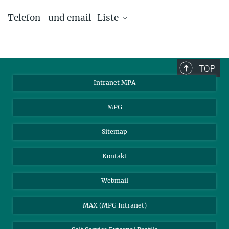
Telefon- und email-Liste
phone +49 89 30000 - xxxx
Max-Planck-Institut für Astrophysik
TOP
Karl-Schwarzschild-Str. 1
Intranet MPA
85748 Garching, Germany
MPA Alumni
MPG
Sitemap
Kontakt
Webmail
MAX (MPG Intranet)