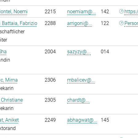
ontel, Noemi
2215
noemiam@...
142
https:
i Battaia, Fabrizio
2288
arrigoni@...
122
Perso
chaftlicher
iter
Sha
2004
sazyzy@...
014
andin
ic, Mirna
2306
mbalicev@...
hekarin
 Christiane
2305
chardt@...
hekarin
, Aniket
2249
abhagwat@...
145
ktorand