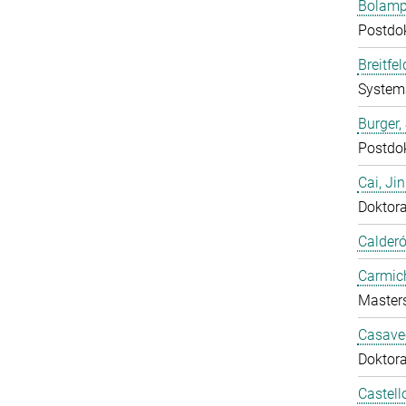
Bolampe
Postdo
Breitfe
System
Burger,
Postdo
Cai, Ji
Doktor
Calderó
Carmich
Master
Casavec
Doktor
Castell