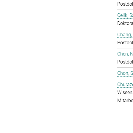
Postdo
Celik, 
Doktor
Chang,
Postdo
Chen, N
Postdo
Chon, 
Churaz
Wissens
Mitarbe