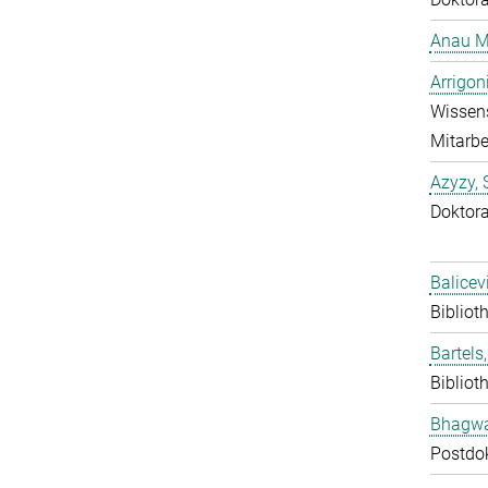
Anau M
Arrigon
Wissens
Mitarbe
Azyzy, 
Doktor
Balicev
Bibliot
Bartels,
Bibliot
Bhagwat
Postdo