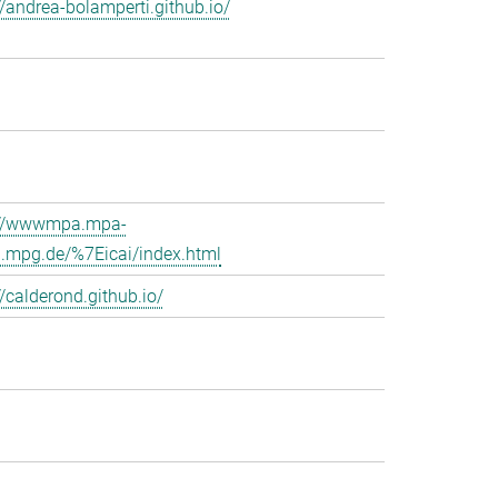
//andrea-bolamperti.github.io/
://wwwmpa.mpa-
g.mpg.de/%7Eicai/index.html
//calderond.github.io/