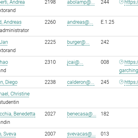
rti, Andrea
2198
abolamp@...
244
https:
ktorand
ld, Andreas
2260
andreas@...
E.1.25
administrator
 Jan
2225
burger@...
242
ktorand
nhao
2310
jcai@...
008
https
and
garchin
n, Diego
2238
calderon@...
245
https:
ael, Christine
studentin
chia, Benedetta
2027
benecasa@...
182
andin
o, Sveva
2007
svevacas@...
013