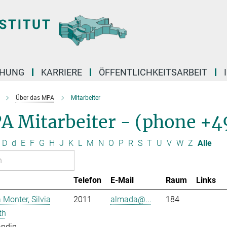
CHUNG
KARRIERE
ÖFFENTLICHKEITSARBEIT
Über das MPA
Mitarbeiter
A Mitarbeiter - (phone +4
D
d
E
F
G
H
J
K
L
M
N
O
P
R
S
T
U
V
W
Z
Alle
Telefon
E-Mail
Raum
Links
Monter, Silvia
2011
almada@...
184
th
andin