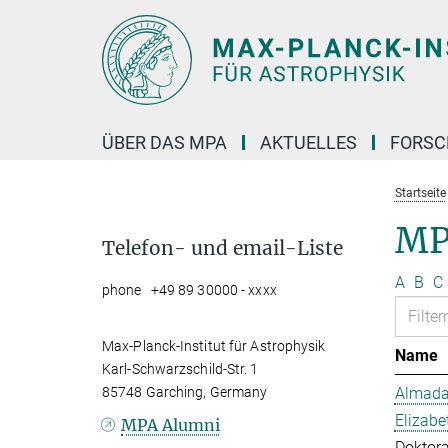
Hauptinhalt
ÜBER DAS MPA
AKTUELLES
FORS
Startseite
MP
Telefon- und email-Liste
A
B
C
phone +49 89 30000 - xxxx
Max-Planck-Institut für Astrophysik
Name
Karl-Schwarzschild-Str. 1
85748 Garching, Germany
Almada 
Elizabe
MPA Alumni
Doktor