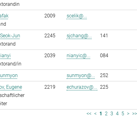
ktorandin
Safak
2009
scelik@...
and
 Seok-Jun
2245
sjchang@...
141
ktorand
ianyi
2039
nianyic@...
084
ktorand/in
Sunmyon
sunmyon@...
252
ov, Eugene
2219
echurazov@...
225
chaftlicher
iter
<<
<
1
2
3
4
5
>
>