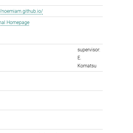
//noemiam.github.io/
nal Homepage
supervisor:
E.
Komatsu