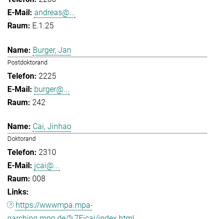
andreas@...
E.1.25
Burger, Jan
Postdoktorand
2225
burger@...
242
Cai, Jinhao
Doktorand
2310
jcai@...
008
https://wwwmpa.mpa-
garching.mpg.de/%7Eicai/index.html