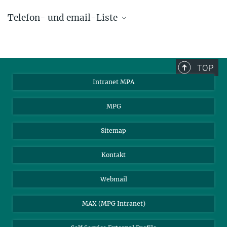
Telefon- und email-Liste
phone +49 89 30000 - xxxx
Max-Planck-Institut für Astrophysik
TOP
Karl-Schwarzschild-Str. 1
Intranet MPA
85748 Garching, Germany
MPA Alumni
MPG
Sitemap
Kontakt
Webmail
MAX (MPG Intranet)