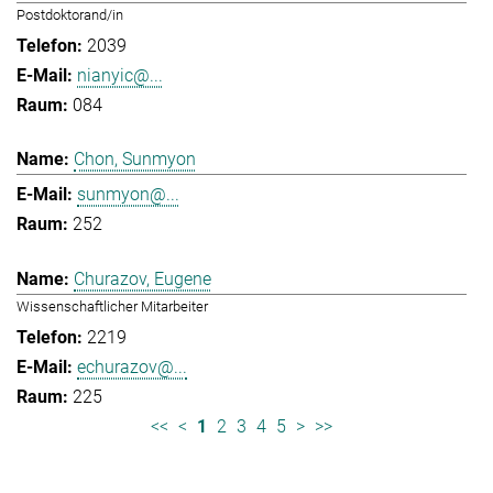
Postdoktorand/in
2039
nianyic@...
084
Chon, Sunmyon
sunmyon@...
252
Churazov, Eugene
Wissenschaftlicher Mitarbeiter
2219
echurazov@...
225
<<
<
1
2
3
4
5
>
>>