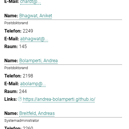
chardt@...
Bhagwat, Aniket
Postdoktorand
2249
abhagwat@...
145
Bolamperti, Andrea
Postdoktorand
2198
abolamp@...
244
https://andrea-bolamperti.github.io/
Breitfeld, Andreas
Systemadministrator
2260