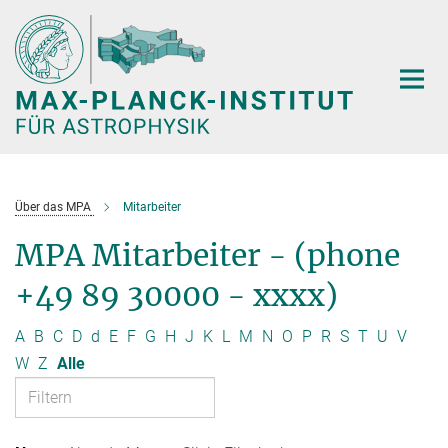
Hauptinhalt
Über das MPA
Mitarbeiter
MPA Mitarbeiter - (phone
+49 89 30000 - xxxx)
A
B
C
D
d
E
F
G
H
J
K
L
M
N
O
P
R
S
T
U
V
W
Z
Alle