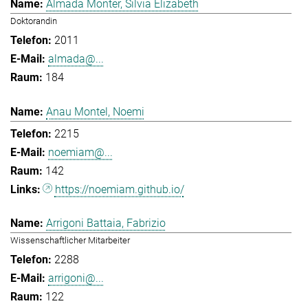
Almada Monter, Silvia Elizabeth
Doktorandin
2011
almada@...
184
Anau Montel, Noemi
2215
noemiam@...
142
https://noemiam.github.io/
Arrigoni Battaia, Fabrizio
Wissenschaftlicher Mitarbeiter
2288
arrigoni@...
122