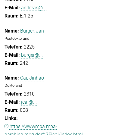
andreas@...
E.1.25
Burger, Jan
Postdoktorand
2225
burger@...
242
Cai, Jinhao
Doktorand
2310
jcai@...
008
https://wwwmpa.mpa-
garching.mpg.de/%7Eicai/index.html