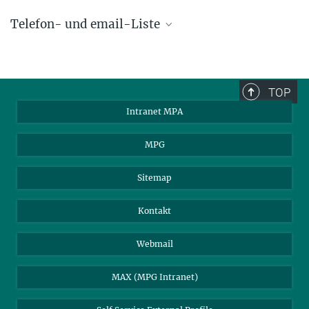
Telefon- und email-Liste
phone +49 89 30000 - xxxx
Max-Planck-Institut für Astrophysik
TOP
Karl-Schwarzschild-Str. 1
Intranet MPA
85748 Garching, Germany
MPA Alumni
MPG
Sitemap
Kontakt
Webmail
MAX (MPG Intranet)