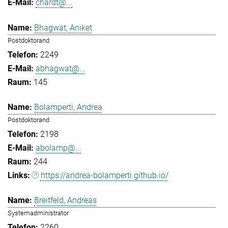
chardt@...
Bhagwat, Aniket
Postdoktorand
2249
abhagwat@...
145
Bolamperti, Andrea
Postdoktorand
2198
abolamp@...
244
https://andrea-bolamperti.github.io/
Breitfeld, Andreas
Systemadministrator
2260