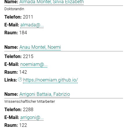
Almada Monter, Silvia Elizabeth
Doktorandin
2011
almada@...
184
Anau Montel, Noemi
2215
noemiam@...
142
https://noemiam.github.io/
Arrigoni Battaia, Fabrizio
Wissenschaftlicher Mitarbeiter
2288
arrigoni@...
122