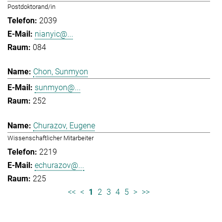
Postdoktorand/in
2039
nianyic@...
084
Chon, Sunmyon
sunmyon@...
252
Churazov, Eugene
Wissenschaftlicher Mitarbeiter
2219
echurazov@...
225
<<
<
1
2
3
4
5
>
>>