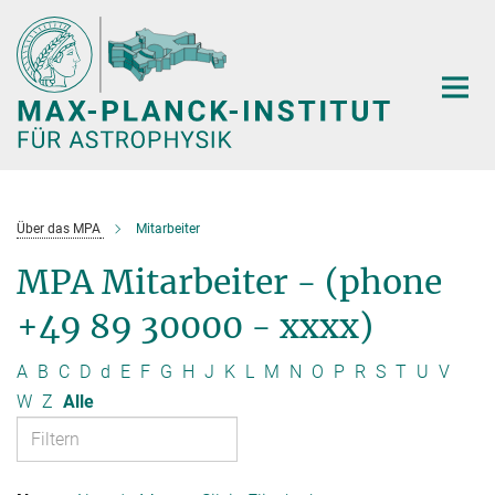
Hauptinhalt
Über das MPA
Mitarbeiter
MPA Mitarbeiter - (phone
+49 89 30000 - xxxx)
A
B
C
D
d
E
F
G
H
J
K
L
M
N
O
P
R
S
T
U
V
W
Z
Alle