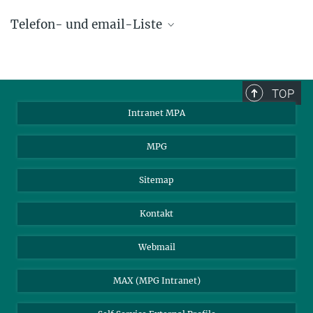
Telefon- und email-Liste
phone +49 89 30000 - xxxx
Max-Planck-Institut für Astrophysik
TOP
Karl-Schwarzschild-Str. 1
Intranet MPA
85748 Garching, Germany
MPA Alumni
MPG
Sitemap
Kontakt
Webmail
MAX (MPG Intranet)