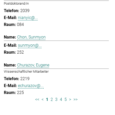
Postdoktorand/in
2039
nianyic@...
084
Chon, Sunmyon
sunmyon@...
252
Churazov, Eugene
Wissenschaftlicher Mitarbeiter
2219
echurazov@...
225
<<
<
1
2
3
4
5
>
>>