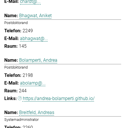
chardt@...
Bhagwat, Aniket
Postdoktorand
2249
abhagwat@...
145
Bolamperti, Andrea
Postdoktorand
2198
abolamp@...
244
https://andrea-bolamperti.github.io/
Breitfeld, Andreas
Systemadministrator
2260