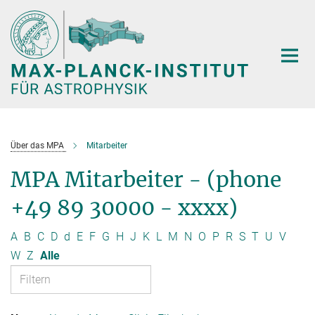
Hauptinhalt
Über das MPA
Mitarbeiter
MPA Mitarbeiter - (phone
+49 89 30000 - xxxx)
A
B
C
D
d
E
F
G
H
J
K
L
M
N
O
P
R
S
T
U
V
W
Z
Alle