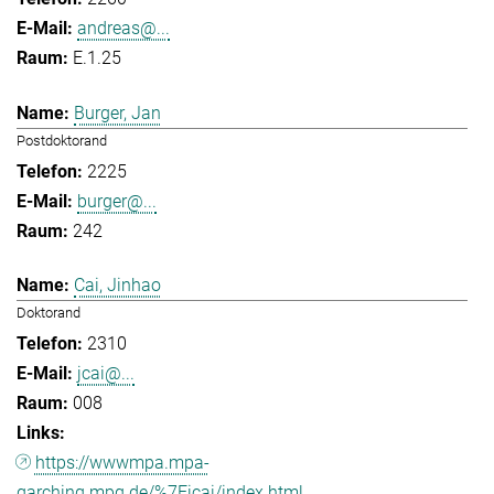
andreas@...
E.1.25
Burger, Jan
Postdoktorand
2225
burger@...
242
Cai, Jinhao
Doktorand
2310
jcai@...
008
https://wwwmpa.mpa-
garching.mpg.de/%7Eicai/index.html