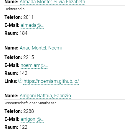
Almada Monter, Silvia Elizabeth
Doktorandin
2011
almada@...
184
Anau Montel, Noemi
2215
noemiam@...
142
https://noemiam.github.io/
Arrigoni Battaia, Fabrizio
Wissenschaftlicher Mitarbeiter
2288
arrigoni@...
122