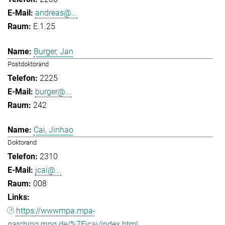
andreas@...
E.1.25
Burger, Jan
Postdoktorand
2225
burger@...
242
Cai, Jinhao
Doktorand
2310
jcai@...
008
https://wwwmpa.mpa-
garching.mpg.de/%7Eicai/index.html