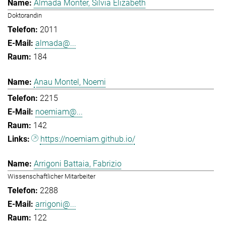
Almada Monter, Silvia Elizabeth
Doktorandin
2011
almada@...
184
Anau Montel, Noemi
2215
noemiam@...
142
https://noemiam.github.io/
Arrigoni Battaia, Fabrizio
Wissenschaftlicher Mitarbeiter
2288
arrigoni@...
122