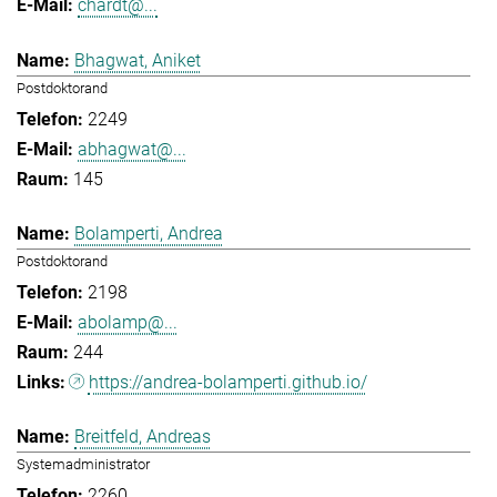
chardt@...
Bhagwat, Aniket
Postdoktorand
2249
abhagwat@...
145
Bolamperti, Andrea
Postdoktorand
2198
abolamp@...
244
https://andrea-bolamperti.github.io/
Breitfeld, Andreas
Systemadministrator
2260