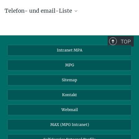
Telefon- und email-Liste
phone +49 89 30000 - xxxx
Max-Planck-Institut für Astrophysik
TOP
Karl-Schwarzschild-Str. 1
Intranet MPA
85748 Garching, Germany
MPA Alumni
MPG
Sitemap
Kontakt
Webmail
MAX (MPG Intranet)