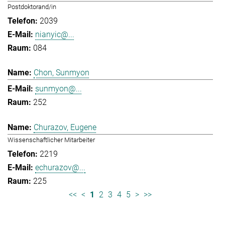
Postdoktorand/in
2039
nianyic@...
084
Chon, Sunmyon
sunmyon@...
252
Churazov, Eugene
Wissenschaftlicher Mitarbeiter
2219
echurazov@...
225
<<
<
1
2
3
4
5
>
>>