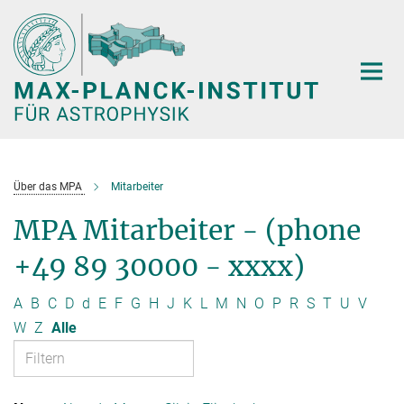
Hauptinhalt
Über das MPA
Mitarbeiter
MPA Mitarbeiter - (phone
+49 89 30000 - xxxx)
A
B
C
D
d
E
F
G
H
J
K
L
M
N
O
P
R
S
T
U
V
W
Z
Alle