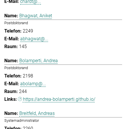
chardt@...
Bhagwat, Aniket
Postdoktorand
2249
abhagwat@...
145
Bolamperti, Andrea
Postdoktorand
2198
abolamp@...
244
https://andrea-bolamperti.github.io/
Breitfeld, Andreas
Systemadministrator
2260