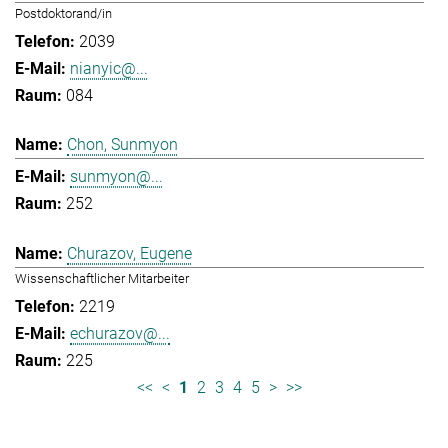
Postdoktorand/in
2039
nianyic@...
084
Chon, Sunmyon
sunmyon@...
252
Churazov, Eugene
Wissenschaftlicher Mitarbeiter
2219
echurazov@...
225
<<
<
1
2
3
4
5
>
>>