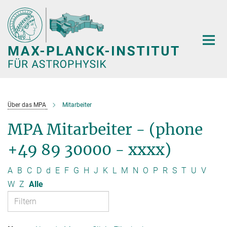
Hauptinhalt
Über das MPA
Mitarbeiter
MPA Mitarbeiter - (phone
+49 89 30000 - xxxx)
A
B
C
D
d
E
F
G
H
J
K
L
M
N
O
P
R
S
T
U
V
W
Z
Alle