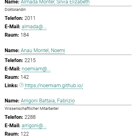
Almada Monter, Silvia Elizabeth
Doktorandin
2011
almada@...
184
Anau Montel, Noemi
2215
noemiam@...
142
https://noemiam.github.io/
Arrigoni Battaia, Fabrizio
Wissenschaftlicher Mitarbeiter
2288
arrigoni@...
122