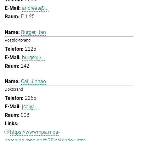
andreas@...
E.1.25
Burger, Jan
Postdoktorand
2225
burger@...
242
Cai, Jinhao
Doktorand
2265
jcai@...
008
https://wwwmpa.mpa-
garching.mpg.de/%7Eicai/index.html