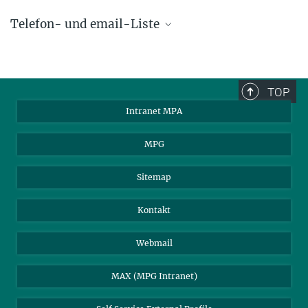
Telefon- und email-Liste
phone +49 89 30000 - xxxx
Max-Planck-Institut für Astrophysik
TOP
Karl-Schwarzschild-Str. 1
Intranet MPA
85748 Garching, Germany
MPA Alumni
MPG
Sitemap
Kontakt
Webmail
MAX (MPG Intranet)