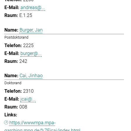
andreas@...
E.1.25
Burger, Jan
Postdoktorand
2225
burger@...
242
Cai, Jinhao
Doktorand
2310
jcai@...
008
https://wwwmpa.mpa-
garching.mpg.de/%7Eicai/index.html