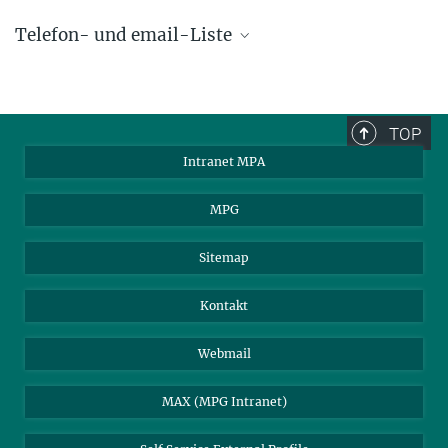
Telefon- und email-Liste
phone +49 89 30000 - xxxx
Max-Planck-Institut für Astrophysik
TOP
Karl-Schwarzschild-Str. 1
Intranet MPA
85748 Garching, Germany
MPA Alumni
MPG
Sitemap
Kontakt
Webmail
MAX (MPG Intranet)