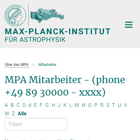
Hauptinhalt
Über das MPA
Mitarbeiter
MPA Mitarbeiter - (phone
+49 89 30000 - xxxx)
A
B
C
D
d
E
F
G
H
J
K
L
M
N
O
P
R
S
T
U
V
W
Z
Alle