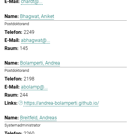
chardt@...
Bhagwat, Aniket
Postdoktorand
2249
abhagwat@...
145
Bolamperti, Andrea
Postdoktorand
2198
abolamp@...
244
https://andrea-bolamperti.github.io/
Breitfeld, Andreas
Systemadministrator
2260