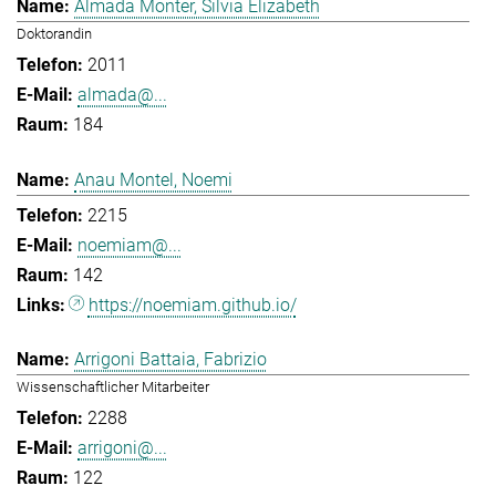
Almada Monter, Silvia Elizabeth
Doktorandin
2011
almada@...
184
Anau Montel, Noemi
2215
noemiam@...
142
https://noemiam.github.io/
Arrigoni Battaia, Fabrizio
Wissenschaftlicher Mitarbeiter
2288
arrigoni@...
122