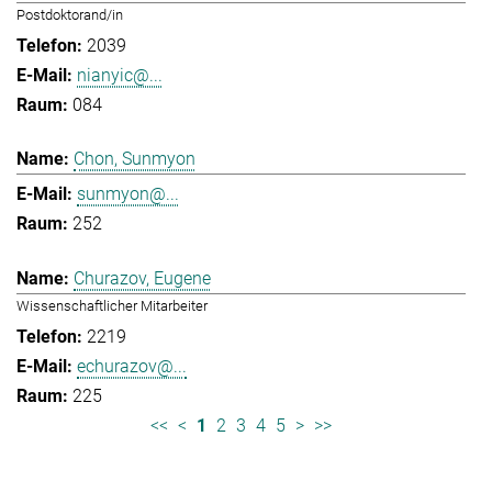
Postdoktorand/in
2039
nianyic@...
084
Chon, Sunmyon
sunmyon@...
252
Churazov, Eugene
Wissenschaftlicher Mitarbeiter
2219
echurazov@...
225
<<
<
1
2
3
4
5
>
>>