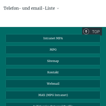
Telefon- und email-Liste
phone +49 89 30000 - xxxx
Max-Planck-Institut für Astrophysik
TOP
Karl-Schwarzschild-Str. 1
Intranet MPA
85748 Garching, Germany
MPA Alumni
MPG
Sitemap
Kontakt
Webmail
MAX (MPG Intranet)