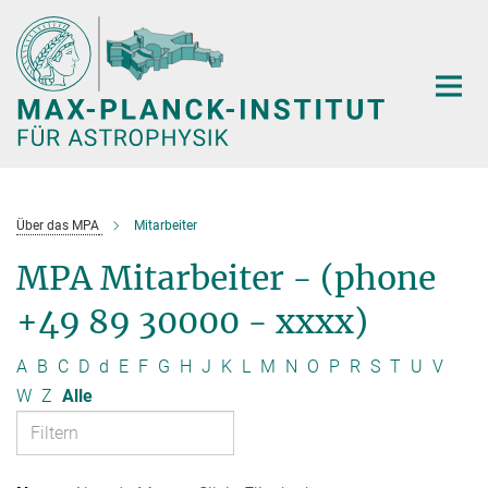
Hauptinhalt
Über das MPA
Mitarbeiter
MPA Mitarbeiter - (phone
+49 89 30000 - xxxx)
A
B
C
D
d
E
F
G
H
J
K
L
M
N
O
P
R
S
T
U
V
W
Z
Alle