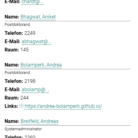
chardt@...
Bhagwat, Aniket
Postdoktorand
2249
abhagwat@...
145
Bolamperti, Andrea
Postdoktorand
2198
abolamp@...
244
https://andrea-bolamperti.github.io/
Breitfeld, Andreas
Systemadministrator
2260