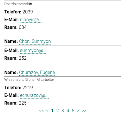
Postdoktorand/in
2039
nianyic@...
084
Chon, Sunmyon
sunmyon@...
252
Churazov, Eugene
Wissenschaftlicher Mitarbeiter
2219
echurazov@...
225
<<
<
1
2
3
4
5
>
>>