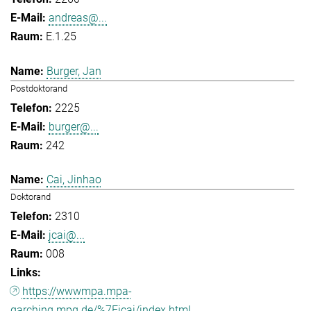
andreas@...
E.1.25
Burger, Jan
Postdoktorand
2225
burger@...
242
Cai, Jinhao
Doktorand
2310
jcai@...
008
https://wwwmpa.mpa-
garching.mpg.de/%7Eicai/index.html