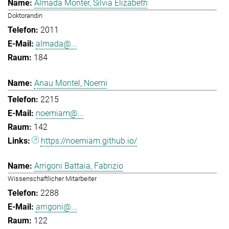
Almada Monter, Silvia Elizabeth
Doktorandin
2011
almada@...
184
Anau Montel, Noemi
2215
noemiam@...
142
https://noemiam.github.io/
Arrigoni Battaia, Fabrizio
Wissenschaftlicher Mitarbeiter
2288
arrigoni@...
122