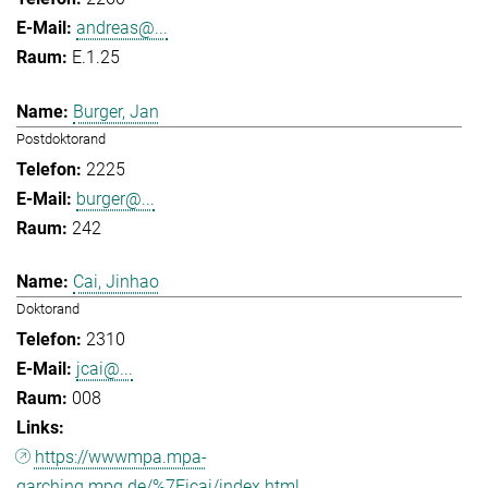
andreas@...
E.1.25
Burger, Jan
Postdoktorand
2225
burger@...
242
Cai, Jinhao
Doktorand
2310
jcai@...
008
https://wwwmpa.mpa-
garching.mpg.de/%7Eicai/index.html