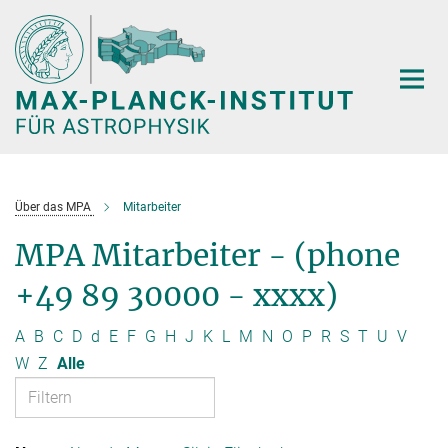
Hauptinhalt
Über das MPA
Mitarbeiter
MPA Mitarbeiter - (phone
+49 89 30000 - xxxx)
A
B
C
D
d
E
F
G
H
J
K
L
M
N
O
P
R
S
T
U
V
W
Z
Alle