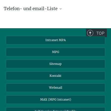
Telefon- und email-Liste
phone +49 89 30000 - xxxx
Max-Planck-Institut für Astrophysik
TOP
Karl-Schwarzschild-Str. 1
Intranet MPA
85748 Garching, Germany
MPA Alumni
MPG
Sitemap
Kontakt
Webmail
MAX (MPG Intranet)