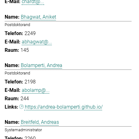
chardt@...
Bhagwat, Aniket
Postdoktorand
2249
abhagwat@...
145
Bolamperti, Andrea
Postdoktorand
2198
abolamp@...
244
https://andrea-bolamperti.github.io/
Breitfeld, Andreas
Systemadministrator
2260