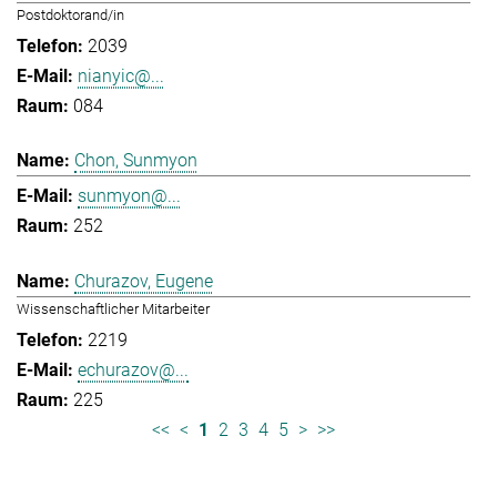
Postdoktorand/in
2039
nianyic@...
084
Chon, Sunmyon
sunmyon@...
252
Churazov, Eugene
Wissenschaftlicher Mitarbeiter
2219
echurazov@...
225
<<
<
1
2
3
4
5
>
>>