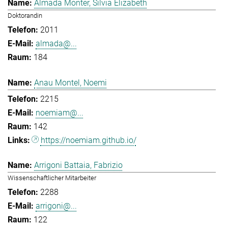
Almada Monter, Silvia Elizabeth
Doktorandin
2011
almada@...
184
Anau Montel, Noemi
2215
noemiam@...
142
https://noemiam.github.io/
Arrigoni Battaia, Fabrizio
Wissenschaftlicher Mitarbeiter
2288
arrigoni@...
122