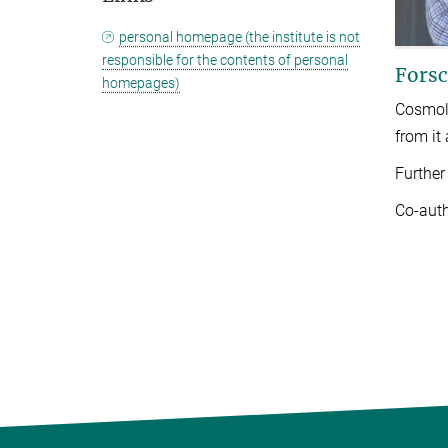
personal homepage (the institute is not
responsible for the contents of personal
Forsc
homepages)
Cosmolo
from it
Further
Co-aut