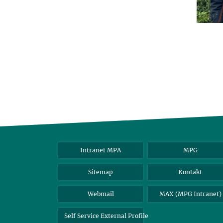
Intranet MPA
MPG
Sitemap
Kontakt
Webmail
MAX (MPG Intranet)
Self Service External Profile