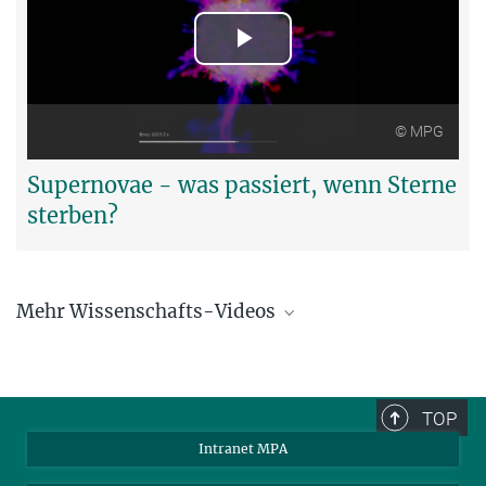
Play
Video
© MPG
Supernovae - was passiert, wenn Sterne
sterben?
Mehr Wissenschafts-Videos
MPG Youtube-Channel
Filme über Wissenschaftsthemen von der Max-Planck-Gesellschaft
TOP
Intranet MPA