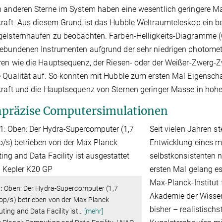
 anderen Sterne im System haben eine wesentlich geringere Ma
raft. Aus diesem Grund ist das Hubble Weltraumteleskop ein b
elsternhaufen zu beobachten. Farben-Helligkeits-Diagramme (
ebundenen Instrumenten aufgrund der sehr niedrigen photometr
ren wie die Hauptsequenz, der Riesen- oder der Weißer-Zwerg-Z
 Qualität auf. So konnten mit Hubble zum ersten Mal Eigensch
raft und die Hauptsequenz von Sternen geringer Masse in hohe
präzise Computersimulationen
Seit vielen Jahren st
Entwicklung eines m
selbstkonsistenten 
ersten Mal gelang e
Max-Planck-Institut 
:
Oben: Der Hydra-Supercomputer (1,7
Akademie der Wissen
op/s) betrieben von der Max Planck
bisher – realistisch
ing and Data Facility ist
…
[mehr]