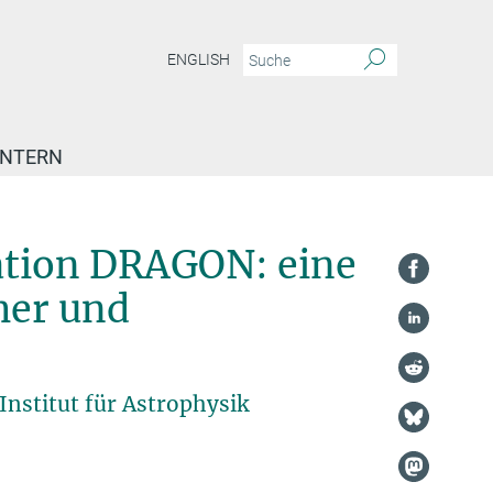
ENGLISH
INTERN
-Simulation DRAGON: eine Million Sterne, Schwarze Löcher und Gravitationswellen
ation DRAGON: eine
her und
nstitut für Astrophysik