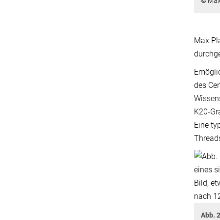
© Max
Max Pl
durchge
Emögli
des Cen
Wissens
K20-Gra
Eine t
Threads
Abb. 2