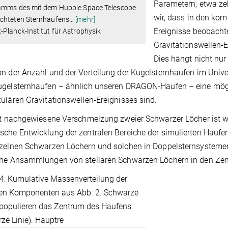
Parametern; etwa ze
amms des mit dem Hubble Space Telescope
wir, dass in den ko
chteten Sternhaufens
…
[mehr]
Ereignisse beobacht
Planck-Institut für Astrophysik
Gravitationswellen-E
Dies hängt nicht nur
n der Anzahl und der Verteilung der Kugelsternhaufen im Unive
gelsternhaufen – ähnlich unseren DRAGON-Haufen – eine mögli
ulären Gravitationswellen-Ereignisses sind.
zt nachgewiesene Verschmelzung zweier Schwarzer Löcher ist wa
che Entwicklung der zentralen Bereiche der simulierten Haufe
zelnen Schwarzen Löchern und solchen in Doppelsternsystemen
he Ansammlungen von stellaren Schwarzen Löchern in den Zent