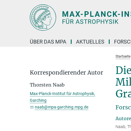
Hauptinhalt
ÜBER DAS MPA
AKTUELLES
FORS
Startseite
Di
Korrespondierender Autor
Mil
Thorsten Naab
Gra
Max-Planck-Institut für Astrophysik,
Garching
Forsc
naab@mpa-garching.mpg.de
Autor
Naab, Th