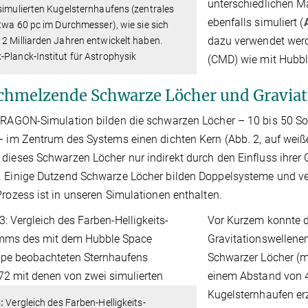
unterschiedlichen 
simulierten Kugelsternhaufens (zentrales
ebenfalls simuliert (
etwa 60 pc im Durchmesser), wie sie sich
dazu verwendet werd
2 Milliarden Jahren entwickelt haben.
Planck-Institut für Astrophysik
(CMD) wie mit Hubbl
chmelzende Schwarze Löcher und Graviat
 DRAGON-Simulation bilden die schwarzen Löcher – 10 bis 50 
– im Zentrum des Systems einen dichten Kern (Abb. 2, auf weiß
dieses Schwarzen Löcher nur indirekt durch den Einfluss ihrer 
 Einige Dutzend Schwarze Löcher bilden Doppelsysteme und verl
Prozess ist in unseren Simulationen enthalten.
Vor Kurzem konnte d
Gravitationswellen
Schwarzer Löcher (
einem Abstand von
Kugelsternhaufen e
:
Vergleich des Farben-Helligkeits-