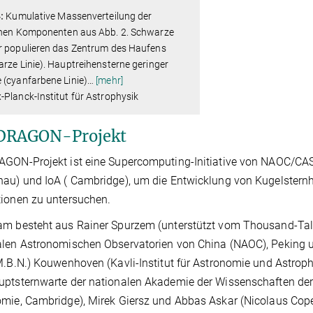
:
Kumulative Massenverteilung der
lnen Komponenten aus Abb. 2. Schwarze
r populieren das Zentrum des Haufens
rze Linie). Hauptreihensterne geringer
(cyanfarbene Linie)
…
[mehr]
Planck-Institut für Astrophysik
DRAGON-Projekt
AGON-Projekt ist eine Supercomputing-Initiative von NAOC/CA
au) und IoA ( Cambridge), um die Entwicklung von Kugelstern
ionen zu untersuchen.
am besteht aus Rainer Spurzem (unterstützt vom Thousand-Tal
len Astronomischen Observatorien von China (NAOC), Peking u
M.B.N.) Kouwenhoven (Kavli-Institut für Astronomie und Astroph
ptsternwarte der nationalen Akademie der Wissenschaften der Uk
mie, Cambridge), Mirek Giersz und Abbas Askar (Nicolaus Cope