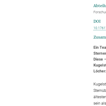
Abteil
Forschu
DOI
10.1761
Zusam
Ein Te
Sterne
Diese –
Kugelst
Löcher
Kugelst
Sternüb
älteste
sein al