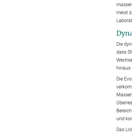
massere
meist z
Laborat
Dyna
Die dyn
dass St
Wechsel
hinaus 
Die Evo
verkomp
Massenv
Überres
Bereich
und kon
Das Lic