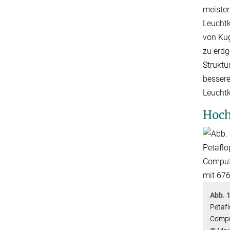
meisten
Leuchtk
von Kug
zu erdg
Struktu
bessere
Leuchtk
Hoch
Abb. 1
Petafl
Comput