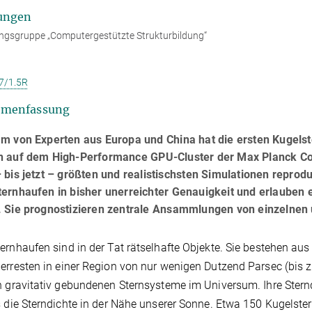
ungen
ngsgruppe „Computergestützte Strukturbildung“
7/1.5R
menfassung
am von Experten aus Europa und China hat die ersten Kugelst
n auf dem High-Performance GPU-Cluster der Max Planck Com
 bis jetzt – größten und realistischsten Simulationen repro
ernhaufen in bisher unerreichter Genauigkeit und erlauben e
. Sie prognostizieren zentrale Ansammlungen von einzelnen
ernhaufen sind in der Tat rätselhafte Objekte. Sie bestehen a
erresten in einer Region von nur wenigen Dutzend Parsec (bis zu
n gravitativ gebundenen Sternsysteme im Universum. Ihre Stern
s die Sterndichte in der Nähe unserer Sonne. Etwa 150 Kugelste