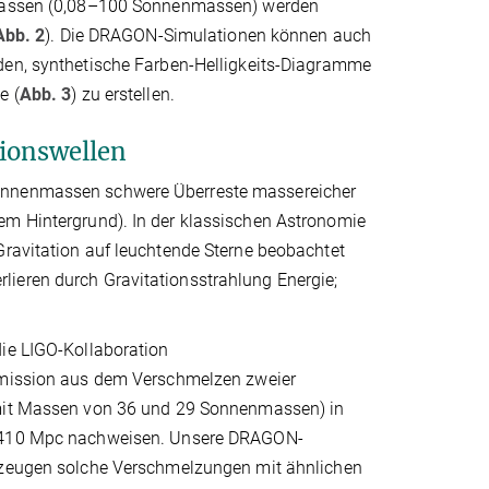
Massen (0,08–100 Sonnenmassen) werden
Abb. 2
). Die DRAGON-Simulationen können auch
en, synthetische Farben-Helligkeits-Diagramme
e (
Abb. 3
) zu erstellen.
ionswellen
Sonnenmassen schwere Überreste massereicher
em Hintergrund). In der klassischen Astronomie
Gravitation auf leuchtende Sterne beobachtet
ieren durch Gravitationsstrahlung Energie;
ie LIGO-Kollaboration
emission aus dem Verschmelzen zweier
mit Massen von 36 und 29 Sonnenmassen) in
 410 Mpc nachweisen. Unsere DRAGON-
rzeugen solche Verschmelzungen mit ähnlichen