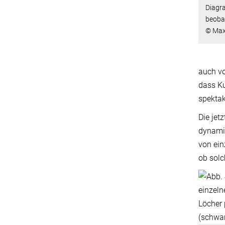
Diagr
beoba
© Max-
auch vo
dass Ku
spektak
Die jet
dynamis
von ein
ob solc