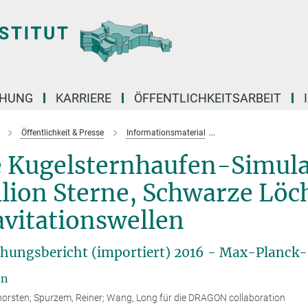
CHUNG
KARRIERE
ÖFFENTLICHKEITSARBEIT
Öffentlichkeit & Presse
Informationsmaterial
Die Kugelsternhaufen
e Kugelsternhaufen-Simul
lion Sterne, Schwarze Löc
vitationswellen
hungsbericht (importiert) 2016 - Max-Planck-I
en
orsten; Spurzem, Reiner; Wang, Long für die DRAGON collaboration