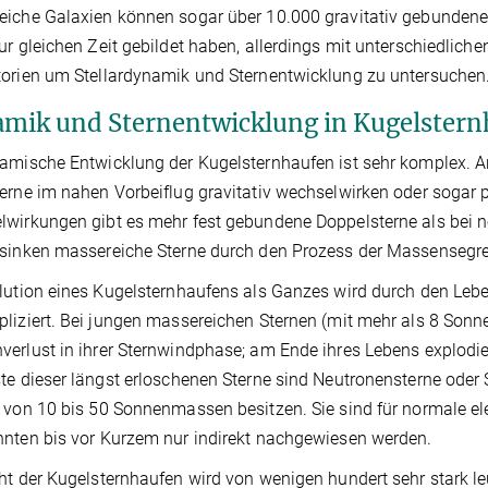
iche Galaxien können sogar über 10.000 gravitativ gebundene 
ur gleichen Zeit gebildet haben, allerdings mit unterschiedlich
orien um Stellardynamik und Sternentwicklung zu untersuchen
mik und Sternentwicklung in Kugelstern
amische Entwicklung der Kugelsternhaufen ist sehr komplex. And
erne im nahen Vorbeiflug gravitativ wechselwirken oder sogar p
wirkungen gibt es mehr fest gebundene Doppelsterne als bei n
sinken massereiche Sterne durch den Prozess der Massensegr
lution eines Kugelsternhaufens als Ganzes wird durch den Leb
liziert. Bei jungen massereichen Sternen (mit mehr als 8 So
erlust in ihrer Sternwindphase; am Ende ihres Lebens explodie
te dieser längst erloschenen Sterne sind Neutronensterne ode
 von 10 bis 50 Sonnenmassen besitzen. Sie sind für normale 
nten bis vor Kurzem nur indirekt nachgewiesen werden.
ht der Kugelsternhaufen wird von wenigen hundert sehr stark l