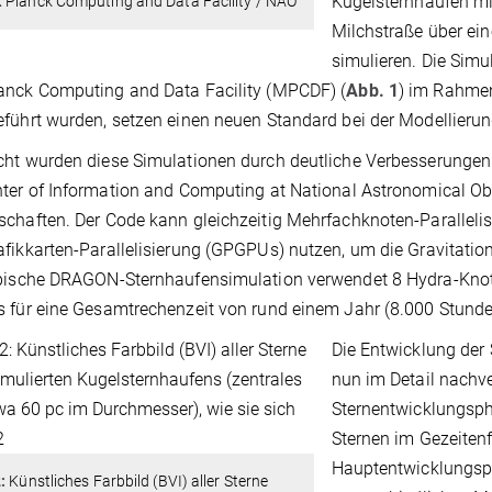
Kugelsternhaufen mit
 Planck Computing and Data Facility / NAO
Milchstraße über ei
simulieren. Die Sim
anck Computing and Data Facility (MPCDF) (
Abb. 1
) im Rahmen
führt wurden, setzen einen neuen Standard bei der Modellieru
cht wurden diese Simulationen durch deutliche Verbesserunge
ter of Information and Computing at National Astronomical Ob
chaften. Der Code kann gleichzeitig Mehrfachknoten-Paralleli
fikkarten-Parallelisierung (GPGPUs) nutzen, um die Gravitatio
ypische DRAGON-Sternhaufensimulation verwendet 8 Hydra-Kno
 für eine Gesamtrechenzeit von rund einem Jahr (8.000 Stunde
Die Entwicklung der
nun im Detail nachv
Sternentwicklungsph
Sternen im Gezeitenf
Hauptentwicklungsph
:
Künstliches Farbbild (BVI) aller Sterne