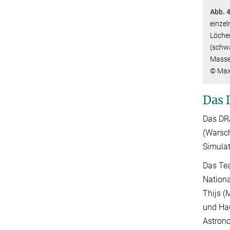
Abb. 4
einze
Löche
(schwa
Masse 
© Max-
Das 
Das DR
(Warsch
Simulat
Das Te
Nationa
Thijs (
und Hau
Astrono