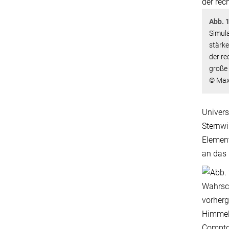
Abb. 1
Simula
stärke
der re
große 
© Max-
Univers
Sternwi
Elemen
an das