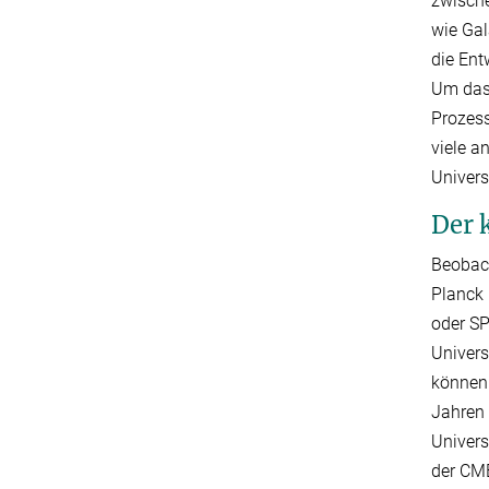
zwische
wie Gal
die Ent
Um das 
Prozes
viele a
Univers
Der 
Beobac
Planck
oder SP
Univers
können 
Jahren 
Univer
der CMB