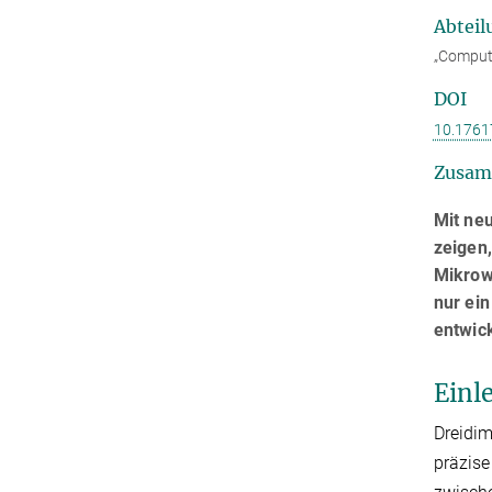
Abteil
„Computa
DOI
10.1761
Zusam
Mit ne
zeigen
Mikrow
nur ein
entwick
Einl
Dreidi
präzise