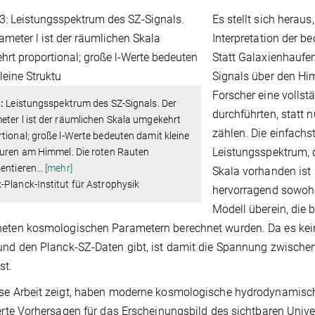
Es stellt sich heraus
Interpretation der b
Statt Galaxienhaufe
Signals über den Hi
Forscher eine volls
:
Leistungsspektrum des SZ-Signals. Der
durchführten, statt 
ter l ist der räumlichen Skala umgekehrt
zählen. Die einfachs
tional; große l-Werte bedeuten damit kleine
Leistungsspektrum, d
turen am Himmel. Die roten Rauten
entieren
…
[mehr]
Skala vorhanden ist 
Planck-Institut für Astrophysik
hervorragend sowohl
Modell überein, die
neten kosmologischen Parametern berechnet wurden. Da es ke
und den Planck-SZ-Daten gibt, ist damit die Spannung zwisc
st.
se Arbeit zeigt, haben moderne kosmologische hydrodynamische
ierte Vorhersagen für das Erscheinungsbild des sichtbaren Unive