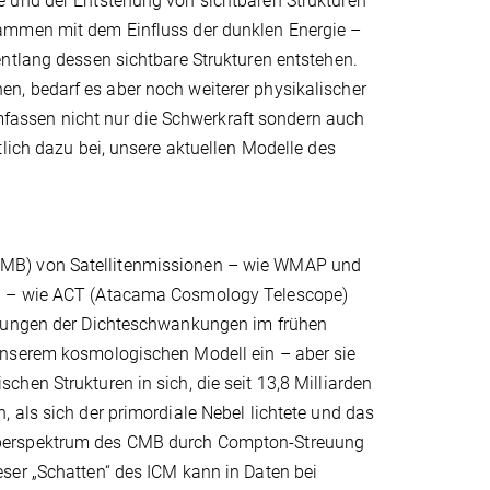
e und der Entstehung von sichtbaren Strukturen
sammen mit dem Einfluss der dunklen Energie –
ntlang dessen sichtbare Strukturen entstehen.
n, bedarf es aber noch weiterer physikalischer
assen nicht nur die Schwerkraft sondern auch
lich dazu bei, unsere aktuellen Modelle des
CMB) von Satellitenmissionen – wie WMAP und
en – wie ACT (Atacama Cosmology Telescope)
ssungen der Dichteschwankungen im frühen
unserem kosmologischen Modell ein – aber sie
hen Strukturen in sich, die seit 13,8 Milliarden
 als sich der primordiale Nebel lichtete und das
rperspektrum des CMB durch Compton-Streuung
ser „Schatten“ des ICM kann in Daten bei