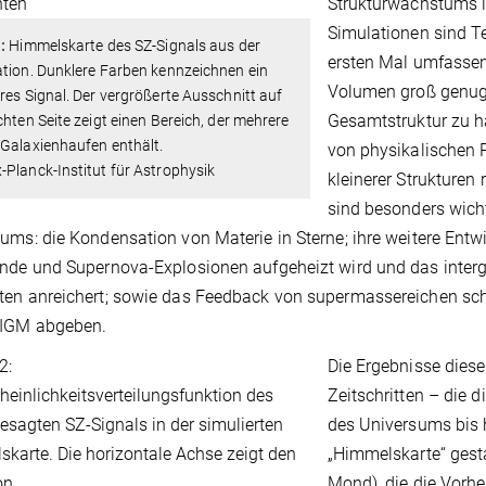
Strukturwachstums i
Simulationen sind T
:
Himmelskarte des SZ-Signals aus der
ersten Mal umfassen
tion. Dunklere Farben kennzeichnen ein
Volumen groß genug, 
res Signal. Der vergrößerte Ausschnitt auf
Gesamtstruktur zu ha
chten Seite zeigt einen Bereich, der mehrere
Galaxienhaufen enthält.
von physikalischen 
Planck-Institut für Astrophysik
kleinerer Strukturen 
sind besonders wicht
ums: die Kondensation von Materie in Sterne; ihre weitere En
nde und Supernova-Explosionen aufgeheizt wird und das inte
ten anreichert; sowie das Feedback von supermassereichen sc
 IGM abgeben.
Die Ergebnisse diese
Zeitschritten – die 
des Universums bis 
„Himmelskarte“ gesta
Mond), die die Vorh