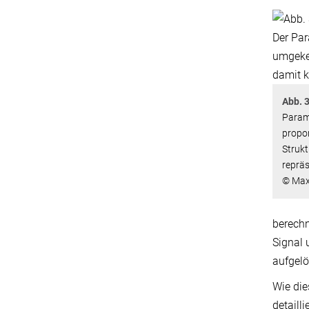
Abb. 3
Parame
propor
Struk
repräs
© Max-
berech
Signal 
aufgelö
Wie die
detaill