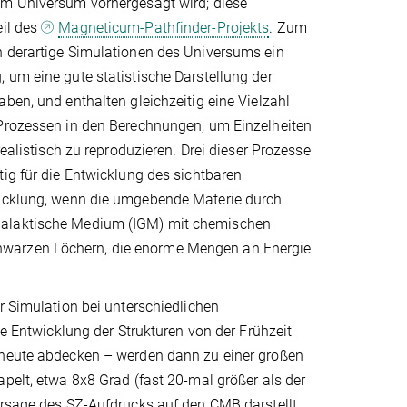
m Universum vorhergesagt wird; diese
eil des
Magneticum-Pathfinder-Projekts
. Zum
 derartige Simulationen des Universums ein
um eine gute statistische Darstellung der
ben, und enthalten gleichzeitig eine Vielzahl
Prozessen in den Berechnungen, um Einzelheiten
realistisch zu reproduzieren. Drei dieser Prozesse
ig für die Entwicklung des sichtbaren
twicklung, wenn die umgebende Materie durch
rgalaktische Medium (IGM) mit chemischen
hwarzen Löchern, die enorme Mengen an Energie
r Simulation bei unterschiedlichen
die Entwicklung der Strukturen von der Frühzeit
heute abdecken – werden dann zu einer großen
pelt, etwa 8x8 Grad (fast 20-mal größer als der
ersage des SZ-Aufdrucks auf den CMB darstellt