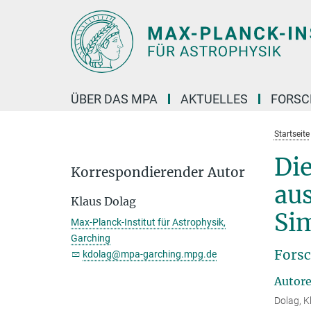
Hauptinhalt
ÜBER DAS MPA
AKTUELLES
FORS
Startseite
Di
Korrespondierender Autor
au
Klaus Dolag
Si
Max-Planck-Institut für Astrophysik,
Garching
Forsc
kdolag@mpa-garching.mpg.de
Autor
Dolag, K