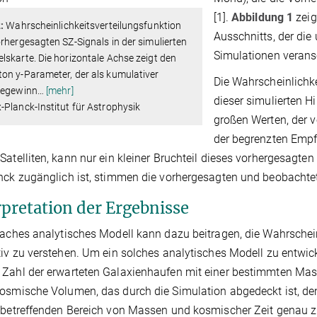
[1].
Abbildung 1
zeig
:
Wahrscheinlichkeitsverteilungsfunktion
Ausschnitts, der die
rhergesagten SZ-Signals in der simulierten
Simulationen verans
skarte. Die horizontale Achse zeigt den
on y-Parameter, der als kumulativer
Die Wahrscheinlichke
iegewinn
…
[mehr]
dieser simulierten H
Planck-Institut für Astrophysik
großen Werten, der 
der begrenzten Empf
Satelliten, kann nur ein kleiner Bruchteil dieses vorhergesagten
nck zugänglich ist, stimmen die vorhergesagten und beobachte
rpretation der Ergebnisse
faches analytisches Modell kann dazu beitragen, die Wahrschein
tiv zu verstehen. Um ein solches analytisches Modell zu entwic
Zahl der erwarteten Galaxienhaufen mit einer bestimmten Mass
osmische Volumen, das durch die Simulation abgedeckt ist, d
 betreffenden Bereich von Massen und kosmischer Zeit genau z