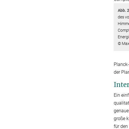
Abb. 2
des vo
Himmel
Compt
Energ
© Max-
Planck-
der Pla
Inte
Ein ein
qualita
genaue 
große k
für den