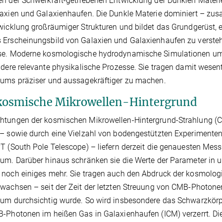
n der Schwerkraft-getriebenen Entwicklung der Dunklen Materi
axien und Galaxienhaufen. Die Dunkle Materie dominiert – zu
wicklung großräumiger Strukturen und bildet das Grundgerüst, e
Erscheinungsbild von Galaxien und Galaxienhaufen zu verstehe
se. Moderne kosmologische hydrodynamische Simulationen umf
ndere relevante physikalische Prozesse. Sie tragen damit wesent
ums präziser und aussagekräftiger zu machen.
kosmische Mikrowellen-Hintergrund
htungen der kosmischen Mikrowellen-Hintergrund-Strahlung (
 – sowie durch eine Vielzahl von bodengestützten Experiment
T (South Pole Telescope) – liefern derzeit die genauesten Me
um. Darüber hinaus schränken sie die Werte der Parameter in 
noch einiges mehr. Sie tragen auch den Abdruck der kosmologisc
wachsen – seit der Zeit der letzten Streuung von CMB-Photonen,
sum durchsichtig wurde. So wird insbesondere das Schwarzkö
-Photonen im heißen Gas in Galaxienhaufen (ICM) verzerrt. Die