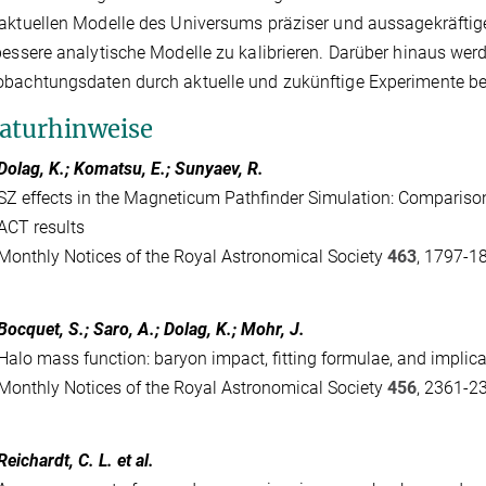
aktuellen Modelle des Universums präziser und aussagekräftige
bessere analytische Modelle zu kalibrieren. Darüber hinaus werd
bachtungsdaten durch aktuelle und zukünftige Experimente be
raturhinweise
Dolag, K.; Komatsu, E.; Sunyaev, R.
SZ effects in the Magneticum Pathfinder Simulation: Comparison
ACT results
Monthly Notices of the Royal Astronomical Society
463
, 1797-1
Bocquet, S.; Saro, A.; Dolag, K.; Mohr, J.
Halo mass function: baryon impact, fitting formulae, and implic
Monthly Notices of the Royal Astronomical Society
456
, 2361-2
Reichardt, C. L. et al.