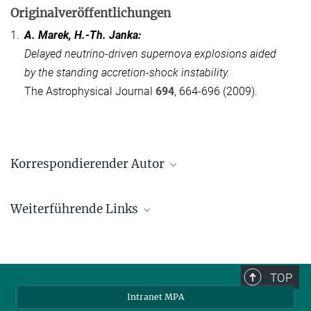
Originalveröffentlichungen
1.
A. Marek, H.-Th. Janka:
Delayed neutrino-driven supernova explosions aided
by the standing accretion-shock instability.
The Astrophysical Journal
694
, 664-696 (2009).
Korrespondierender Autor
Hans-Thomas Janka
Weiterführende Links
Max-Planck-Institut für Astrophysik, Garching
thj@mpa-garching.mpg.de
Supernova explosion needs second attempt
TOP
Intranet MPA