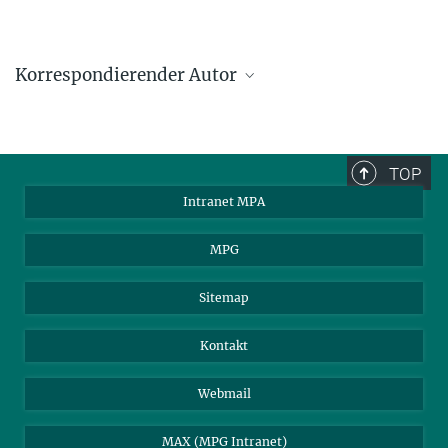
Korrespondierender Autor
Ralph Schönrich
Max-Planck-Institut für Astrophysik, Garching
rasch@mpa-garching.mpg.de
TOP
Intranet MPA
MPG
Sitemap
Kontakt
Webmail
MAX (MPG Intranet)