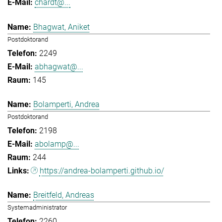
chardt@...
Bhagwat, Aniket
Postdoktorand
2249
abhagwat@...
145
Bolamperti, Andrea
Postdoktorand
2198
abolamp@...
244
https://andrea-bolamperti.github.io/
Breitfeld, Andreas
Systemadministrator
2260