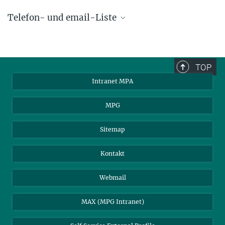
Telefon- und email-Liste
phone +49 89 30000 - xxxx
Max-Planck-Institut für Astrophysik
TOP
Karl-Schwarzschild-Str. 1
Intranet MPA
85748 Garching, Germany
MPA Alumni
MPG
Sitemap
Kontakt
Webmail
MAX (MPG Intranet)