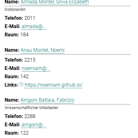
Almada Monter, Silvia Elizabeth
Doktorandin
2011
almada@...
184
Anau Montel, Noemi
2215
noemiam@...
142
https://noemiam.github.io/
Arrigoni Battaia, Fabrizio
Wissenschaftlicher Mitarbeiter
2288
arrigoni@...
122