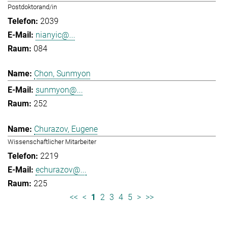
Postdoktorand/in
2039
nianyic@...
084
Chon, Sunmyon
sunmyon@...
252
Churazov, Eugene
Wissenschaftlicher Mitarbeiter
2219
echurazov@...
225
<<
<
1
2
3
4
5
>
>>