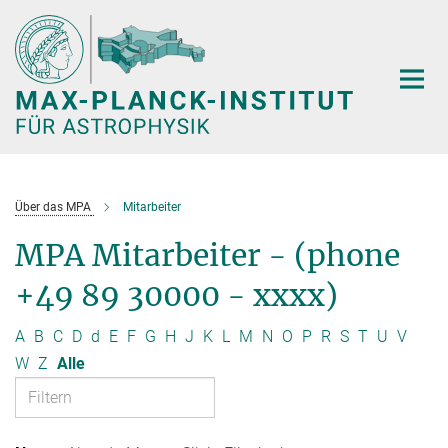
Hauptinhalt
Über das MPA
Mitarbeiter
MPA Mitarbeiter - (phone
+49 89 30000 - xxxx)
A
B
C
D
d
E
F
G
H
J
K
L
M
N
O
P
R
S
T
U
V
W
Z
Alle