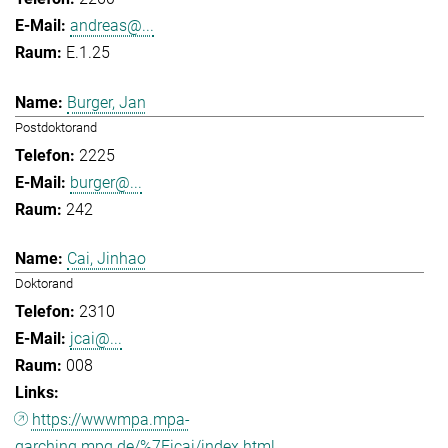
andreas@...
E.1.25
Burger, Jan
Postdoktorand
2225
burger@...
242
Cai, Jinhao
Doktorand
2310
jcai@...
008
https://wwwmpa.mpa-
garching.mpg.de/%7Eicai/index.html