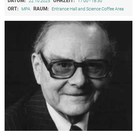
DATUM:
UHRZEIT:
22.10.2025
17:00 - 18:30
ORT:
RAUM:
MPA
Entrance Hall and Science Coffee Area