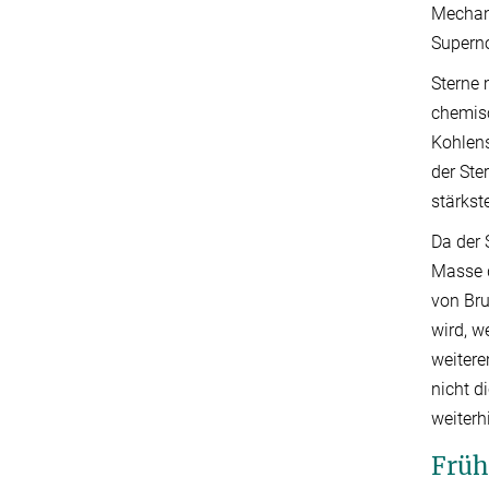
Mechani
Superno
Sterne 
chemisc
Kohlens
der Ste
stärkst
Da der 
Masse d
von Bru
wird, w
weitere
nicht d
weiterh
Früh