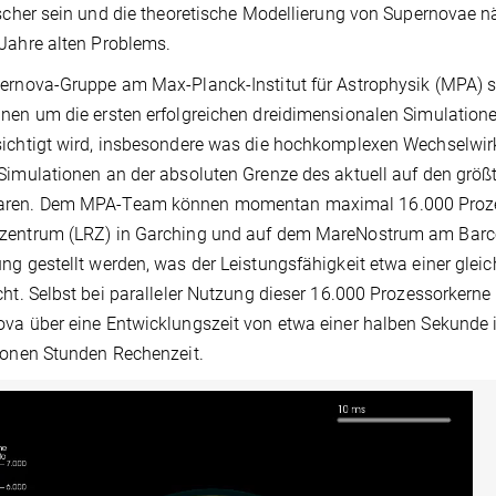
ischer sein und die theoretische Modellierung von Supernovae n
Jahre alten Problems.
ernova-Gruppe am Max-Planck-Institut für Astrophysik (MPA) sp
nen um die ersten erfolgreichen dreidimensionalen Simulatione
ichtigt wird, insbesondere was die hochkomplexen Wechselwirk
Simulationen an der absoluten Grenze des aktuell auf den grö
ren. Dem MPA-Team können momentan maximal 16.000 Proze
zentrum (LRZ) in Garching und auf dem MareNostrum am Barce
ng gestellt werden, was der Leistungsfähigkeit etwa einer gle
cht. Selbst bei paralleler Nutzung dieser 16.000 Prozessorkerne
va über eine Entwicklungszeit von etwa einer halben Sekunde 
ionen Stunden Rechenzeit.