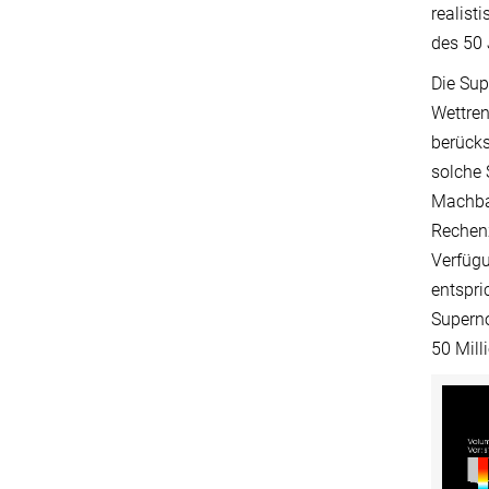
realist
des 50 
Die Sup
Wettren
berücks
solche 
Machba
Rechen
Verfügu
entspri
Superno
50 Mill