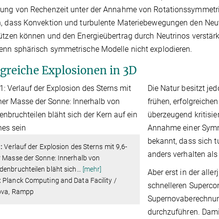
rung von Rechenzeit unter der Annahme von Rotationssymmet
n, dass Konvektion und turbulente Materiebewegungen den Ne
ützen können und den Energieübertrag durch Neutrinos verstärke
nn sphärisch symmetrische Modelle nicht explodieren.
lgreiche Explosionen in 3D
Die Natur besitzt j
frühen, erfolgreiche
überzeugend kritisier
Annahme einer Symme
bekannt, dass sich 
:
Verlauf der Explosion des Sterns mit 9,6-
anders verhalten als
r Masse der Sonne: Innerhalb von
enbruchteilen bläht sich
…
[mehr]
Aber erst in der all
 Planck Computing and Data Facility /
schnelleren Superc
ova, Rampp
Supernovaberechnu
durchzuführen. Dami