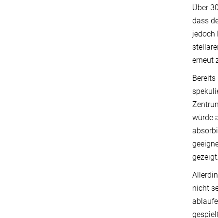
Über 30
dass de
jedoch 
stellar
erneut 
Bereits
spekuli
Zentrum
würde a
absorbi
geeigne
gezeigt
Allerdi
nicht s
ablaufe
gespiel