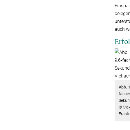
Einspa
belege
unterst
auch we
Erfo
Abb. 1
fache
Sekund
© Max
Erast