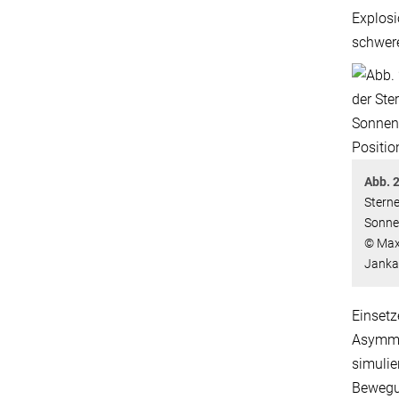
Explosi
schwer
Abb. 2
Sterne
Sonnen
© Max-
Janka
Einsetz
Asymmet
simulie
Bewegun