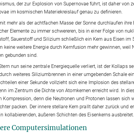
smus, der zur Explosion von Supernovae führt, ist daher von ze
vae im kosmischen Materiekreislauf genau zu definieren.
mit mehr als der achtfachen Masse der Sonne durchlaufen ihre 
her Elemente zu immer schwereren, bis in einer Folge von nuk
toff, Sauerstoff und Silizium schließlich ein Kern aus Eisen i
rn keine weitere Energie durch Kernfusion mehr gewinnen, wei
en gebunden sind.
Stern nun seine zentrale Energiequelle verliert, ist der Kollaps
urch weiteres Siliziumbrennen in einer umgebenden Schale eine
chteilen einer Sekunde vollzieht sich eine Implosion des stella
enn im Zentrum die Dichte von Atomkernen erreicht wird. In die
n Kompression, denn die Neutronen und Protonen lassen sich w
ichter packen. Der innere stellare Kern prallt daher zurück und er
in kollabierenden, äußeren Schichten des Eisenkerns ausbreitet
ere Computersimulationen