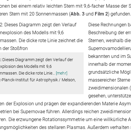
onen bei einem relativ leichten Stern mit 9,6-facher Masse der 
eren Stern mit 20 Sonnenmassen (
Abb. 3
und
Film 2
) gefunden
Diese Rechnungen bas
Beschreibung der en
Sternen, weshalb die
Supernovamodellieru
bekannten und im S
:
Dieses Diagramm zeigt den Verlauf der
innerhalb der momen
xplosion des Modells mit 9,6
grundsätzliche Mögli
massen. Die dicke rote Linie
…
[mehr]
massereicher Sterne 
Planck-Institut für Astrophysik / Melson,
zweidimensionalen (
gesehen, unterstütz
en der Explosion und prägen der expandierenden Materie Asymm
rien bei Supernovae führen. Allerdings reichen zweidimensio
ren. Die erzwungene Rotationssymmetrie um eine willkürliche 
gsmöglichkeiten des stellaren Plasmas. Außerdem verhalten s