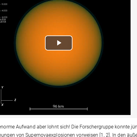
Play
Video
enorme Aufwand aber lohnt sich! Die Forschergruppe konnte jün
ungen von Supernovaexplosionen vorweisen [1, 2]. In den äuß