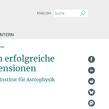
ENGLISH
INTERN
onen
 erfolgreiche
mensionen
nstitut für Astrophysik