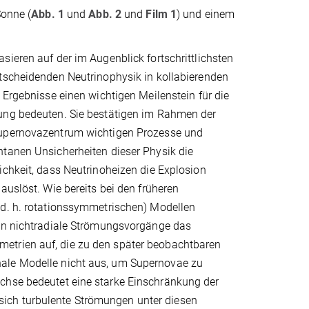
Sonne (
Abb. 1
und
Abb. 2
und
Film 1
) und einem
.
ieren auf der im Augenblick fortschrittlichsten
tscheidenden Neutrinophysik in kollabierenden
 Ergebnisse einen wichtigen Meilenstein für die
ng bedeuten. Sie bestätigen im Rahmen der
upernovazentrum wichtigen Prozesse und
tanen Unsicherheiten dieser Physik die
chkeit, dass Neutrinoheizen die Explosion
auslöst. Wie bereits bei den früheren
d. h. rotationssymmetrischen) Modellen
en nichtradiale Strömungsvorgänge das
etrien auf, die zu den später beobachtbaren
nale Modelle nicht aus, um Supernovae zu
Achse bedeutet eine starke Einschränkung der
ich turbulente Strömungen unter diesen