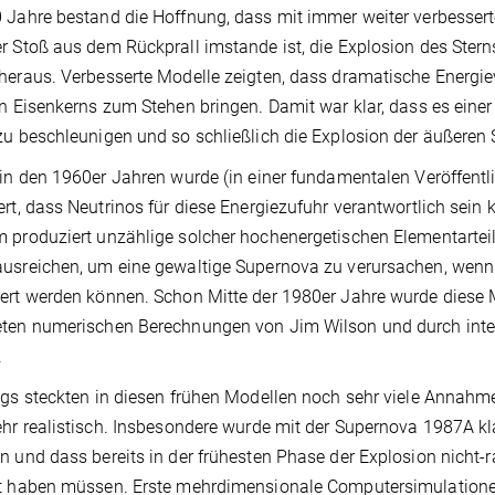
 Jahre bestand die Hoffnung, dass mit immer weiter verbesse
r Stoß aus dem Rückprall imstande ist, die Explosion des Sterns 
heraus. Verbesserte Modelle zeigten, dass dramatische Energiev
en Eisenkerns zum Stehen bringen. Damit war klar, dass es einer
zu beschleunigen und so schließlich die Explosion der äußeren
 in den 1960er Jahren wurde (in einer fundamentalen Veröffentl
ert, dass Neutrinos für diese Energiezufuhr verantwortlich sein
 produziert unzählige solcher hochenergetischen Elementarteil
usreichen, um eine gewaltige Supernova zu verursachen, wenn 
ert werden können. Schon Mitte der 1980er Jahre wurde diese M
ten numerischen Berechnungen von Jim Wilson und durch inter
.
ngs steckten in diesen frühen Modellen noch sehr viele Annah
ehr realistisch. Insbesondere wurde mit der Supernova 1987A k
n und dass bereits in der frühesten Phase der Explosion nicht
t haben müssen. Erste mehrdimensionale Computersimulationen