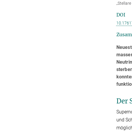
„Stellar
DOI
10.1761
Zusam
Neuest
masser
Neutrin
sterben
konnte
funktio
Der 
Superno
und Sch
möglich