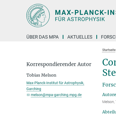
Hauptinhalt
ÜBER DAS MPA
AKTUELLES
FORS
Startseite
Co
Korrespondierender Autor
St
Tobias Melson
Max-Planck-Institut für Astrophysik,
Forsc
Garching
Autor
melson@mpa-garching.mpg.de
Melson,
Abteil